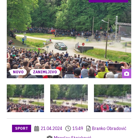
NOVO
ZANIMLJIVO
21.04.2024
15:49
Branko Obradović
SPORT