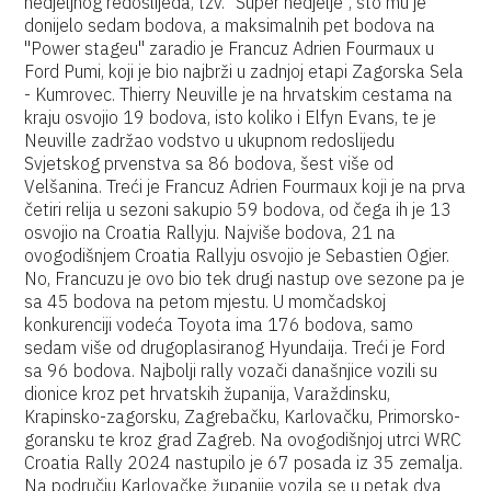
nedjeljnog redoslijeda, tzv. "Super nedjelje", što mu je
donijelo sedam bodova, a maksimalnih pet bodova na
"Power stageu" zaradio je Francuz Adrien Fourmaux
u
Ford Pumi, koji je bio najbrži u zadnjoj etapi Zagorska Sela
- Kumrovec. Thierry Neuville je na hrvatskim cestama na
kraju osvojio 19 bodova, isto koliko i Elfyn Evans, te je
Neuville zadržao vodstvo u ukupnom redoslijedu
Svjetskog prvenstva sa 86 bodova, šest više od
Velšanina. Treći je Francuz Adrien Fourmaux koji je na prva
četiri relija u sezoni sakupio 59 bodova, od čega ih je 13
osvojio na Croatia Rallyju. Najviše bodova, 21 na
ovogodišnjem Croatia Rallyju osvojio je Sebastien Ogier.
No, Francuzu je ovo bio tek drugi nastup ove sezone pa je
sa 45 bodova na petom mjestu. U momčadskoj
konkurenciji vodeća Toyota ima 176 bodova, samo
sedam više od drugoplasiranog Hyundaija. Treći je Ford
sa 96 bodova. Najbolji rally vozači današnjice vozili su
dionice kroz pet hrvatskih županija, Varaždinsku,
Krapinsko-zagorsku, Zagrebačku, Karlovačku, Primorsko-
goransku te kroz grad Zagreb. Na ovogodišnjoj utrci WRC
Croatia Rally 2024 nastupilo je 67 posada iz 35 zemalja.
Na području Karlovačke županije vozila se u petak dva