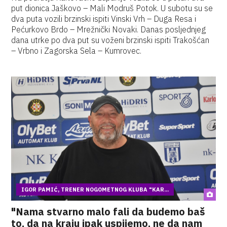
put dionica Jaškovo – Mali Modruš Potok. U subotu su se
dva puta vozili brzinski ispiti Vinski Vrh – Duga Resa i
Pećurkovo Brdo – Mrežnički Novaki. Danas posljednjeg
dana utrke po dva put su voženi brzinski ispiti Trakošćan
– Vrbno i Zagorska Sela – Kumrovec.
IGOR PAMIĆ, TRENER NOGOMETNOG KLUBA "KAR...
"Nama stvarno malo fali da budemo baš
to, da na kraju ipak uspijemo, ne da nam