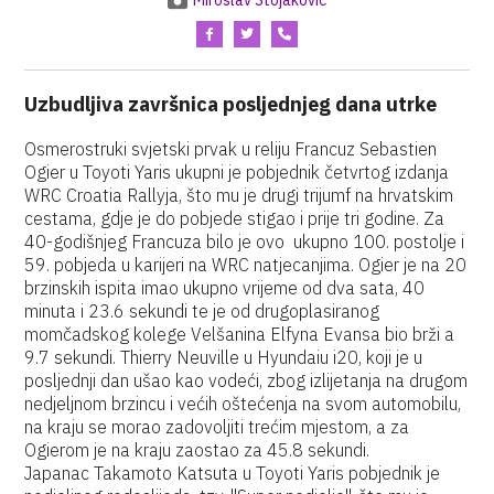
Miroslav Stojaković
Uzbudljiva završnica posljednjeg dana utrke
Osmerostruki svjetski prvak u reliju Francuz Sebastien
Ogier u Toyoti Yaris ukupni je pobjednik četvrtog izdanja
WRC Croatia Rallyja, što mu je drugi trijumf na hrvatskim
cestama, gdje je do pobjede stigao i prije tri godine. Za
40-godišnjeg Francuza bilo je ovo ukupno 100. postolje i
59. pobjeda u karijeri na WRC natjecanjima. Ogier je na 20
brzinskih ispita imao ukupno vrijeme od dva sata, 40
minuta i 23.6 sekundi te je od drugoplasiranog
momčadskog kolege Velšanina Elfyna Evansa bio brži a
9.7 sekundi. Thierry Neuville u Hyundaiu i20, koji je u
posljednji dan ušao kao vodeći, zbog izlijetanja na drugom
nedjeljnom brzincu i većih oštećenja na svom automobilu,
na kraju se morao zadovoljiti trećim mjestom, a za
Ogierom je na kraju zaostao za 45.8 sekundi.
Japanac Takamoto Katsuta u Toyoti Yaris pobjednik je