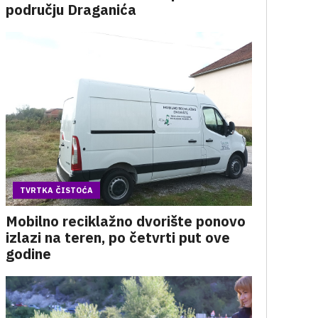
području Draganića
TVRTKA ČISTOĆA
Mobilno reciklažno dvorište ponovo
izlazi na teren, po četvrti put ove
godine