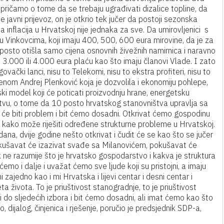
k pričamo o tome da se trebaju ugrađivati dizalice topline, da
iše javni prijevoz, on je otkrio tek jučer da postoji sezonska
a inflacija u Hrvatskoj nije jednaka za sve. Da umirovljenici s
 u Vinkovcima, koji imaju 400, 500, 600 eura mirovine, da je za
 posto otišla samo cijena osnovnih živežnih namirnica i naravno
 3.000 ili 4.000 eura plaću kao što imaju članovi Vlade. I zato
ovački lanci, nisu to Telekomi, nisu to ekstra profiteri, nisu to
nom Andrej Plenković koja je dozvolila i ekonomiju pohlepe,
ki model koji će poticati proizvodnju hrane, energetsku
štvu, o tome da 10 posto hrvatskog stanovništva upravlja sa
 će biti problem i bit ćemo dosadni. Otkrivat ćemo gospodinu
ako može riješiti određene strukturne probleme u Hrvatskoj.
ana, dvije godine nešto otkrivat i čudit će se kao što se jučer
okušavat će izazivat svađe sa Milanovićem, pokušavat će
 ne razumije što je hrvatsko gospodarstvo i kakva je struktura
mo i dalje i uvažat ćemo sve ljude koji su pristojni, a imaju
 zajedno kao i mi Hrvatska i lijevi centar i desni centar i
teta života. To je priuštivost stanogradnje, to je priuštivost
i do sljedećih izbora i bit ćemo dosadni, ali imat ćemo kao što
, dijalog, činjenica i rješenje, poručio je predsjednik SDP-a,