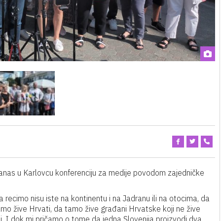
danas u Karlovcu konferenciju za medije povodom zajedničke
 recimo nisu iste na kontinentu i na Jadranu ili na otocima, da
tamo žive Hrvati, da tamo žive građani Hrvatske koji ne žive
isti. I dok mi pričamo o tome da jedna Slovenija proizvodi dva