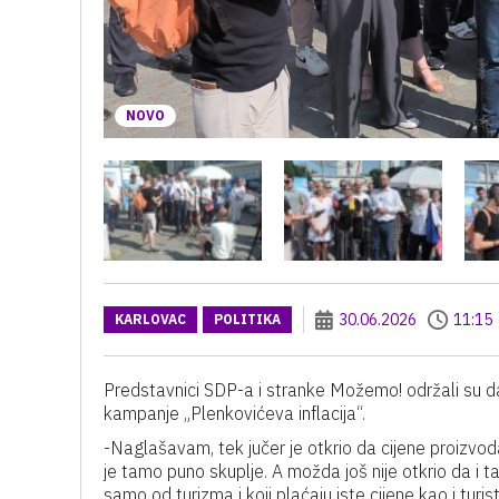
NOVO
30.06.2026
11:15
KARLOVAC
POLITIKA
Predstavnici SDP-a i stranke Možemo! održali su 
kampanje „Plenkovićeva inflacija“.
-Naglašavam, tek jučer je otkrio da cijene proizvoda
je tamo puno skuplje. A možda još nije otkrio da i 
samo od turizma i koji plaćaju iste cijene kao i tur