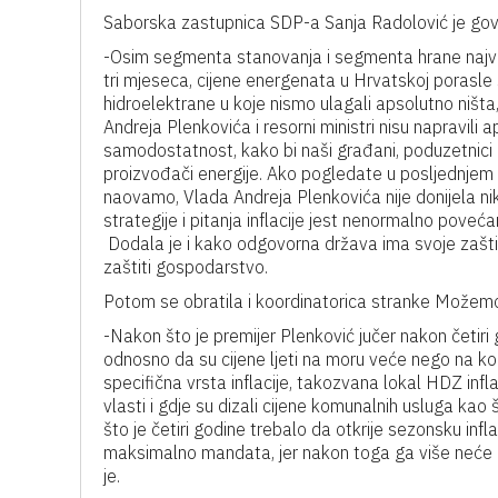
Saborska zastupnica SDP-a Sanja Radolović je govor
-Osim segmenta stanovanja i segmenta hrane najve
tri mjeseca, cijene energenata u Hrvatskoj porasle s
hidroelektrane u koje nismo ulagali apsolutno ništa,
Andreja Plenkovića i resorni ministri nisu napravili
samodostatnost, kako bi naši građani, poduzetnici 
proizvođači energije. Ako pogledate u posljednje
naovamo, Vlada Andreja Plenkovića nije donijela n
strategije i pitanja inflacije jest nenormalno poveć
Dodala je i kako odgovorna država ima svoje zašti
zaštiti gospodarstvo.
Potom se obratila i koordinatorica stranke Možemo
-Nakon što je premijer Plenković jučer nakon četiri 
odnosno da su cijene ljeti na moru veće nego na kon
specifična vrsta inflacije, takozvana lokal HDZ infl
vlasti i gdje su dizali cijene komunalnih usluga kao 
što je četiri godine trebalo da otkrije sezonsku inf
maksimalno mandata, jer nakon toga ga više neće ima
je.