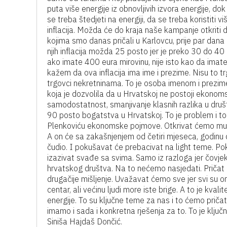
puta više energije iz obnovljivih izvora energije, do
se treba štedjeti na energiji, da se treba koristiti v
inflacija. Možda će do kraja naše kampanje otkriti d
kojima smo danas pričali u Karlovcu, prije par dana
njih inflacija možda 25 posto jer je preko 30 do 40
ako imate 400 eura mirovinu, nije isto kao da imate
kažem da ova inflacija ima ime i prezime. Nisu to trg
trgovci nekretninama. To je osoba imenom i prezime
koja je dozvolila da u Hrvatskoj ne postoji ekonoms
samodostatnost, smanjivanje klasnih razlika u dru
90 posto bogatstva u Hrvatskoj. To je problem i to
Plenkoviću ekonomske pojmove. Otkrivat ćemo mu k
A on će sa zakašnjenjem od četiri mjeseca, godinu d
čudio. I pokušavat će prebacivat na light teme. P
izazivat svađe sa svima. Samo iz razloga jer čovjek
hrvatskog društva. Na to nećemo nasjedati. Pričat će
drugačije mišljenje. Uvažavat ćemo sve jer svi su oni
centar, ali većinu ljudi more iste brige. A to je kvali
energije. To su ključne teme za nas i to ćemo pričat
imamo i sada i konkretna rješenja za to. To je ključno
Siniša Hajdaš Dončić.