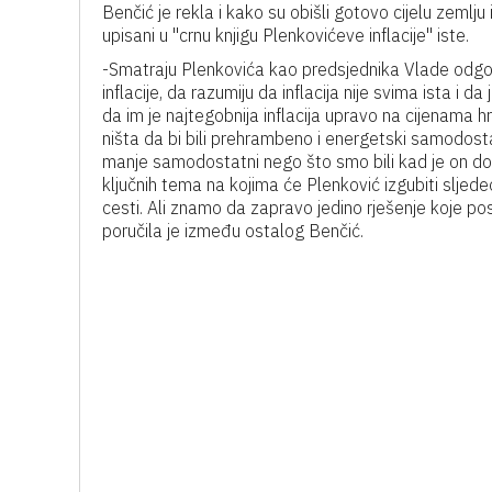
Benčić je rekla i kako su obišli gotovo cijelu zemlju 
upisani u "crnu knjigu Plenkovićeve inflacije" iste.
-Smatraju Plenkovića kao predsjednika Vlade odgov
inflacije, da razumiju da inflacija nije svima ista i 
da im je najtegobnija inflacija upravo na cijenama h
ništa da bi bili prehrambeno i energetski samodo
manje samodostatni nego što smo bili kad je on doš
ključnih tema na kojima će Plenković izgubiti slje
cesti. Ali znamo da zapravo jedino rješenje koje po
poručila je između ostalog Benčić.