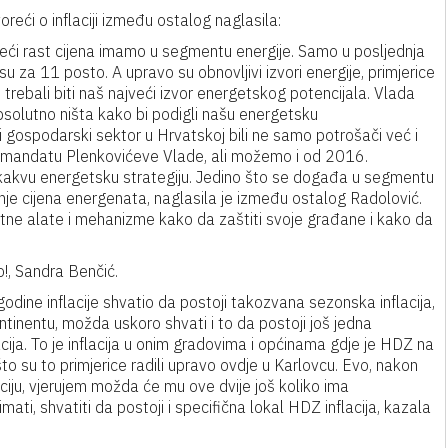
eći o inflaciji između ostalog naglasila:
ći rast cijena imamo u segmentu energije. Samo u posljednja
u za 11 posto. A upravo su obnovljivi izvori energije, primjerice
 trebali biti naš najveći izvor energetskog potencijala. Vlada
 apsolutno ništa kako bi podigli našu energetsku
i gospodarski sektor u Hrvatskoj bili ne samo potrošači već i
m mandatu Plenkovićeve Vlade, ali možemo i od 2016.
ikakvu energetsku strategiju. Jedino što se događa u segmentu
anje cijena energenata, naglasila je između ostalog Radolović.
tne alate i mehanizme kako da zaštiti svoje građane i kako da
!, Sandra Benčić.
godine inflacije shvatio da postoji takozvana sezonska inflacija,
tinentu, možda uskoro shvati i to da postoji još jedna
acija. To je inflacija u onim gradovima i općinama gdje je HDZ na
što su to primjerice radili upravo ovdje u Karlovcu. Evo, nakon
laciju, vjerujem možda će mu ove dvije još koliko ima
ti, shvatiti da postoji i specifična lokal HDZ inflacija, kazala