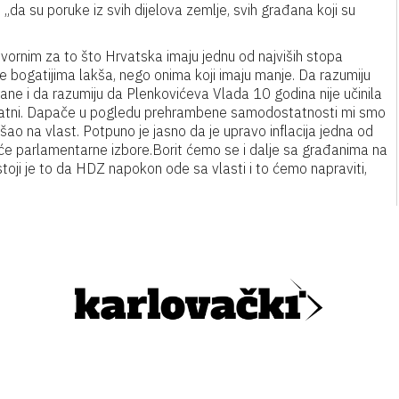
i „da su poruke iz svih dijelova zemlje, svih građana koji su
ornim za to što Hrvatska imaju jednu od najviših stopa
da je bogatijima lakša, nego onima koji imaju manje. Da razumiju
rane i da razumiju da Plenkovićeva Vlada 10 godina nije učinila
statni. Dapače u pogledu prehrambene samodostatnosti mi smo
ao na vlast. Potpuno je jasno da je upravo inflacija jedna od
deće parlamentarne izbore.Borit ćemo se i dalje sa građanima na
stoji je to da HDZ napokon ode sa vlasti i to ćemo napraviti,