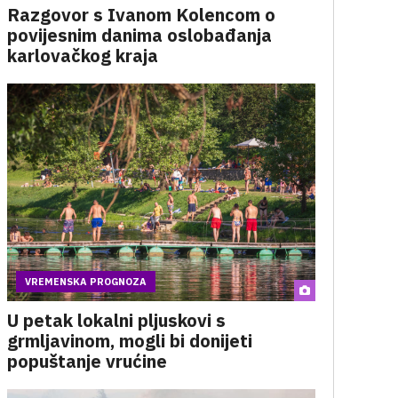
Razgovor s Ivanom Kolencom o
povijesnim danima oslobađanja
karlovačkog kraja
VREMENSKA PROGNOZA
U petak lokalni pljuskovi s
grmljavinom, mogli bi donijeti
popuštanje vrućine