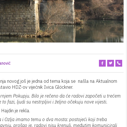
anović
adnja novog još je jedna od tema koja se našla na Aktualnom
stavio HDZ-ov vijećnik Ivica Glöckner.
ornjem Pokupju. Bilo je rečeno da će radovi započeti u trećem
to fazi, ljudi su nestrpljivi i željno očekuju nove vijesti.
ajdin je rekla.
 i Ozlja imamo temu o dva mosta: postojeći koji treba
ravnju, prošao je, radovi nisu krenuli, međutim komunicirali