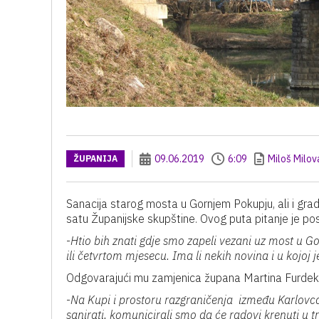
09.06.2019
6:09
Miloš Milov
ŽUPANIJA
Sanacija starog mosta u Gornjem Pokupju, ali i gr
satu Županijske skupštine. Ovog puta pitanje je po
-
Htio bih znati gdje smo zapeli vezani uz most u G
ili četvrtom mjesecu. Ima li nekih novina i u kojoj je 
Odgovarajući mu zamjenica župana Martina Furdek H
-
Na Kupi i prostoru razgraničenja između Karlovca
sanirati, komunicirali smo da će radovi krenuti u t