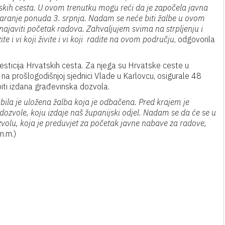
skih cesta. U ovom trenutku mogu reći da je započela javna
varanje ponuda 3. srpnja. Nadam se neće biti žalbe u ovom
ajaviti početak radova. Zahvaljujem svima na strpljenju i
e i vi koji živite i vi koji radite na ovom području
, odgovorila
vesticija Hrvatskih cesta. Za njega su Hrvatske ceste u
 na prošlogodišnjoj sjednici Vlade u Karlovcu, osigurale 48
biti izdana građevinska dozvola.
 bila je uložena žalba koja je odbačena. Pred krajem je
ozvole, koju izdaje naš županijski odjel. Nadam se da će se u
ozvolu, koja je preduvjet za početak javne nabave za radove,
m.m.)