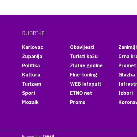
RUBRIKE
Karlovac
Obavijesti
Zanimlji
Županija
Turisti kažu
Crna kr
Politika
Zlatne godine
Promet
Kultura
Fine-tuning
Glazba
Turizam
WEB infopult
Infrast
Sport
ETNO net
Izbori
Mozaik
Promo
Koronav
Powered by
Typed