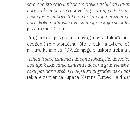
smo ono što smo u pisanom obliku dobili od Hrvat
nabava konačno za radove i ugovaranje i da je ot
tijeku javne nabave tako da nakon toga možemo i n
miru kako podnosite ovu situaciju u kojoj se nalazit
je zamjenica župana.
Drugi projekt je izgradnja novog mosta, također in
ovogodišnjem proračunu, što je, pak, najavljeno još
milijuna kuna plus PDV. Za njega bi uskoro trebala 
-
Ishodili smo izmjenu i dopunu lokacijske dozvole,
postupak izdavanja izmjena i dopuna građevinske d
roku par dana steći svi uvjeti za tu građevinsku d
rekla je zamjenica župana Martina Furdek Hajdin. (