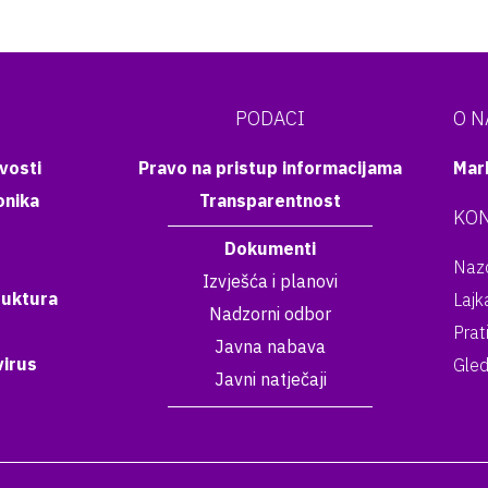
PODACI
O 
vosti
Pravo na pristup informacijama
Mar
onika
Transparentnost
KON
Dokumenti
Nazo
Izvješća i planovi
ruktura
Lajk
Nadzorni odbor
Prat
Javna nabava
irus
Gled
Javni natječaji