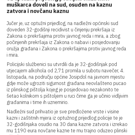
muškarca doveli na sud, osuđen na kaznu
zatvora i novčanu kaznu
Jučer je, uz optužni prijedlog, na nadležni općinski sud
doveden 32-godišnji recidivist u činjenju prekršaja iz
Zakona o prekršajima protiv javnog reda i mira, a zbog
počinjenih prekršaja iz Zakona o nabavi i posjedovanju
oružja građana i Zakona o prekršajima protiv javnog reda
i mira.
Policijski službenici su utvrdili da je 32-godišnjak pod
utjecajem alkohola od 2,71 promila u subotu navečer, 4.
listopada, na području općine Josipdol na javnom mjestu
gdje može ugroziti sigurnost građana neovlašteno pucao
iz plinskog pištolja kojeg je posjedovao nezakonito te
šetao kolnikom s pištoljem u ruci čime ga je učinio vidljivim
građanima i time ih uznemirio.
Nadležni sud prihvatio je sve predložene vrste i visine
kazni i zaštitnih mjera iz optužnog prijedlog policije te je
32-godišnjaka osudio na 30 dana kazne zatvora i izrekao
mu 1190 eura novčane kazne te mu trajno oduzeo plinski