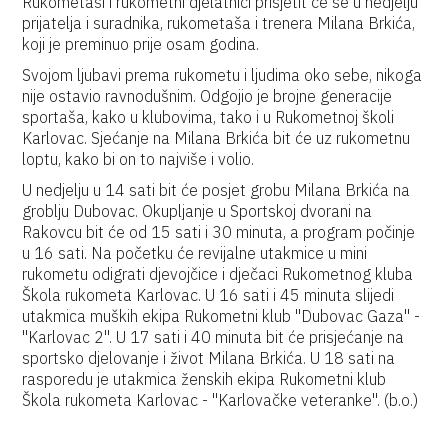
Rukometaši i rukometni djelatnici prisjetit će se u nedjelju
prijatelja i suradnika, rukometaša i trenera Milana Brkića,
koji je preminuo prije osam godina.
Svojom ljubavi prema rukometu i ljudima oko sebe, nikoga
nije ostavio ravnodušnim. Odgojio je brojne generacije
sportaša, kako u klubovima, tako i u Rukometnoj školi
Karlovac. Sjećanje na Milana Brkića bit će uz rukometnu
loptu, kako bi on to najviše i volio.
U nedjelju u 14 sati bit će posjet grobu Milana Brkića na
groblju Dubovac. Okupljanje u Sportskoj dvorani na
Rakovcu bit će od 15 sati i 30 minuta, a program počinje
u 16 sati. Na početku će revijalne utakmice u mini
rukometu odigrati djevojčice i dječaci Rukometnog kluba
Škola rukometa Karlovac. U 16 sati i 45 minuta slijedi
utakmica muških ekipa Rukometni klub "Dubovac Gaza" -
"Karlovac 2". U 17 sati i 40 minuta bit će prisjećanje na
sportsko djelovanje i život Milana Brkića. U 18 sati na
rasporedu je utakmica ženskih ekipa Rukometni klub
Škola rukometa Karlovac - "Karlovačke veteranke". (b.o.)