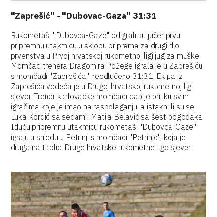
"Zaprešić" - "Dubovac-Gaza" 31:31
Rukometaši "Dubovca-Gaze" odigrali su jučer prvu
pripremnu utakmicu u sklopu priprema za drugi dio
prvenstva u Prvoj hrvatskoj rukometnoj ligi jug za muške.
Momčad trenera Dragomira Požege igrala je u Zaprešiću
s momčadi "Zaprešića" neodlučeno 31:31. Ekipa iz
Zaprešića vodeća je u Drugoj hrvatskoj rukometnoj ligi
sjever. Trener karlovačke momčadi dao je priliku svim
igračima koje je imao na raspolaganju, a istaknuli su se
Luka Kordić sa sedam i Matija Belavić sa šest pogodaka.
Iduću pripremnu utakmicu rukometaši "Dubovca-Gaze"
igraju u srijedu u Petrinji s momčadi "Petrinje", koja je
druga na tablici Druge hrvatske rukometne lige sjever.