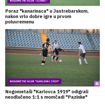
NOGOMETNI KLUB "ILOVAC"
Poraz "kanarinaca" u Jastrebarskom,
nakon vrlo dobre igre u prvom
poluvremenu
NOGOMETNI KLUB "KARLOVAC 1919"
Nogometaši "Karlovca 1919" odigrali
neodlučeno 1:1 s momčadi "Pazinke"