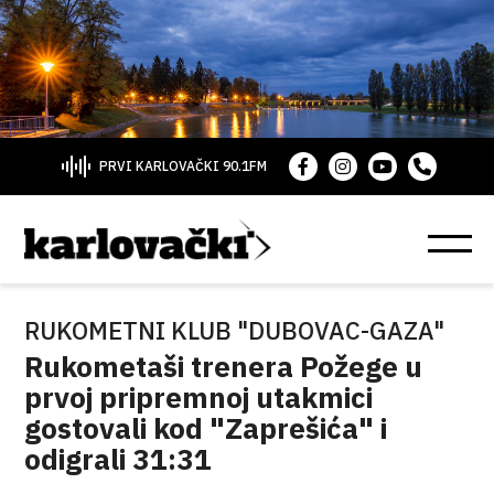
PRVI KARLOVAČKI 90.1FM
RUKOMETNI KLUB "DUBOVAC-GAZA"
Rukometaši trenera Požege u
prvoj pripremnoj utakmici
gostovali kod "Zaprešića" i
odigrali 31:31