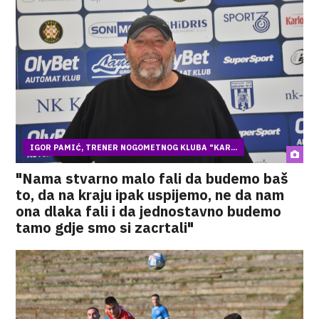
IGOR PAMIĆ, TRENER NOGOMETNOG KLUBA "KAR...
"Nama stvarno malo fali da budemo baš
to, da na kraju ipak uspijemo, ne da nam
ona dlaka fali i da jednostavno budemo
tamo gdje smo si zacrtali"