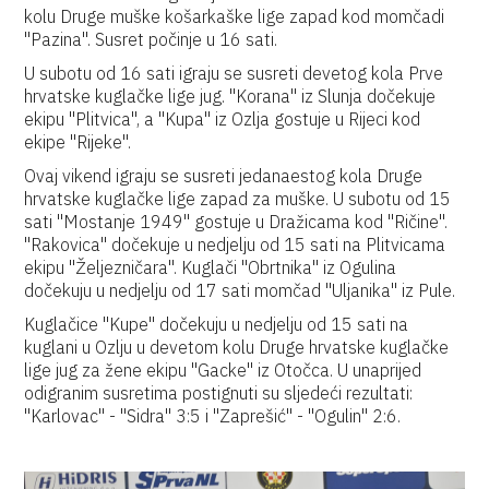
kolu Druge muške košarkaške lige zapad kod momčadi
"Pazina". Susret počinje u 16 sati.
U subotu od 16 sati igraju se susreti devetog kola Prve
hrvatske kuglačke lige jug. "Korana" iz Slunja dočekuje
ekipu "Plitvica", a "Kupa" iz Ozlja gostuje u Rijeci kod
ekipe "Rijeke".
Ovaj vikend igraju se susreti jedanaestog kola Druge
hrvatske kuglačke lige zapad za muške. U subotu od 15
sati "Mostanje 1949" gostuje u Dražicama kod "Ričine".
"Rakovica" dočekuje u nedjelju od 15 sati na Plitvicama
ekipu "Željezničara". Kuglači "Obrtnika" iz Ogulina
dočekuju u nedjelju od 17 sati momčad "Uljanika" iz Pule.
Kuglačice "Kupe" dočekuju u nedjelju od 15 sati na
kuglani u Ozlju u devetom kolu Druge hrvatske kuglačke
lige jug za žene ekipu "Gacke" iz Otočca. U unaprijed
odigranim susretima postignuti su sljedeći rezultati:
"Karlovac" - "Sidra" 3:5 i "Zaprešić" - "Ogulin" 2:6.