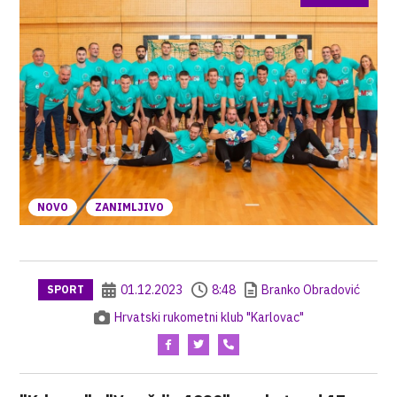
NOVO
ZANIMLJIVO
01.12.2023
8:48
Branko Obradović
SPORT
Hrvatski rukometni klub "Karlovac"