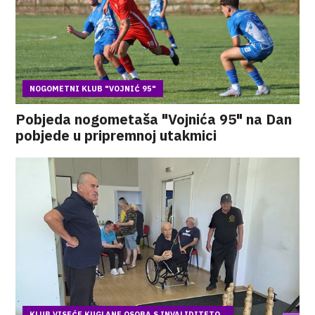
NOGOMETNI KLUB "VOJNIĆ 95"
Pobjeda nogometaša "Vojnića 95" na Dan
pobjede u pripremnoj utakmici
KLUB VISEĆE KUGLANE OSOBA S INVALIDITETO...