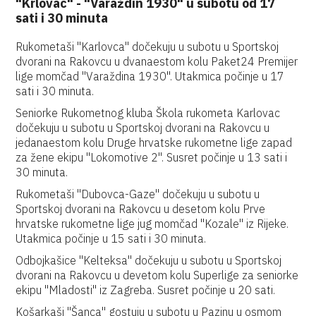
"Krlovac" - "Varaždin 1930" u subotu od 17
sati i 30 minuta
Rukometaši "Karlovca" dočekuju u subotu u Sportskoj
dvorani na Rakovcu u dvanaestom kolu Paket24 Premijer
lige momčad "Varaždina 1930". Utakmica počinje u 17
sati i 30 minuta.
Seniorke Rukometnog kluba Škola rukometa Karlovac
dočekuju u subotu u Sportskoj dvorani na Rakovcu u
jedanaestom kolu Druge hrvatske rukometne lige zapad
za žene ekipu "Lokomotive 2". Susret počinje u 13 sati i
30 minuta.
Rukometaši "Dubovca-Gaze" dočekuju u subotu u
Sportskoj dvorani na Rakovcu u desetom kolu Prve
hrvatske rukometne lige jug momčad "Kozale" iz Rijeke.
Utakmica počinje u 15 sati i 30 minuta.
Odbojkašice "Kelteksa" dočekuju u subotu u Sportskoj
dvorani na Rakovcu u devetom kolu Superlige za seniorke
ekipu "Mladosti" iz Zagreba. Susret počinje u 20 sati.
Košarkaši "Šanca" gostuju u subotu u Pazinu u osmom