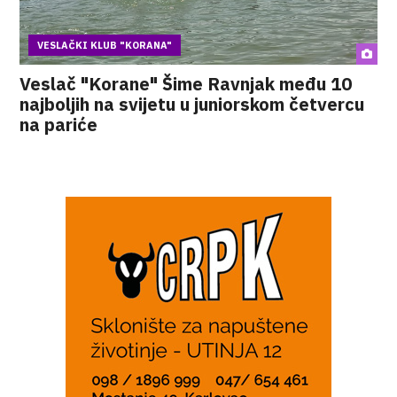
VESLAČKI KLUB "KORANA"
Veslač "Korane" Šime Ravnjak među 10
najboljih na svijetu u juniorskom četvercu
na pariće