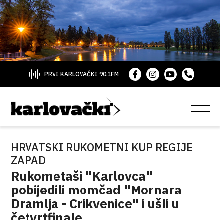
PRVI KARLOVAČKI 90.1FM
HRVATSKI RUKOMETNI KUP REGIJE
ZAPAD
Rukometaši "Karlovca"
pobijedili momčad "Mornara
Dramlja - Crikvenice" i ušli u
četvrtfinale