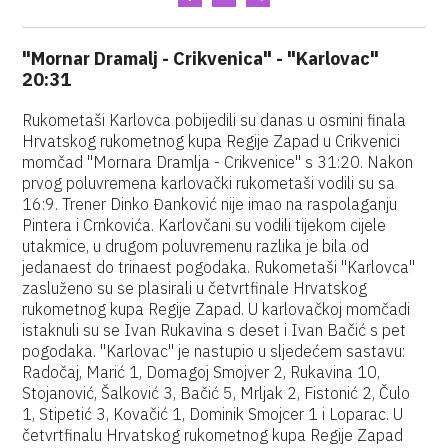
"Mornar Dramalj - Crikvenica" - "Karlovac"
20:31
Rukometaši Karlovca pobijedili su danas u osmini finala
Hrvatskog rukometnog kupa Regije Zapad u Crikvenici
momčad "Mornara Dramlja - Crikvenice" s 31:20. Nakon
prvog poluvremena karlovački rukometaši vodili su sa
16:9. Trener Dinko Đanković nije imao na raspolaganju
Pintera i Crnkovića. Karlovčani su vodili tijekom cijele
utakmice, u drugom poluvremenu razlika je bila od
jedanaest do trinaest pogodaka. Rukometaši "Karlovca"
zasluženo su se plasirali u četvrtfinale Hrvatskog
rukometnog kupa Regije Zapad. U karlovačkoj momčadi
istaknuli su se Ivan Rukavina s deset i Ivan Bačić s pet
pogodaka. "Karlovac" je nastupio u sljedećem sastavu:
Radočaj, Marić 1, Domagoj Smojver 2, Rukavina 10,
Stojanović, Šalković 3, Bačić 5, Mrljak 2, Fistonić 2, Čulo
1, Stipetić 3, Kovačić 1, Dominik Smojcer 1 i Loparac. U
četvrtfinalu Hrvatskog rukometnog kupa Regije Zapad