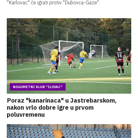
"Karlovac" će igrati protiv "Dubovca-Gaze".
NOGOMETNI KLUB "ILOVAC"
Poraz "kanarinaca" u Jastrebarskom,
nakon vrlo dobre igre u prvom
poluvremenu