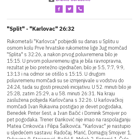
"Split" - "Karlovac" 26:32
Rukometaši "Karlovca" pobijedili su danas u Splitu u
osmom kolu Prve hrvatske rukometne lige Jug momčad
"Splita" s 32:26, a nakon prvog poluvremena bilo je
15:15. U prvom poluvremenu igra je bila ravnopravna,
rezultat je bio pretežno izjednačen, bilo je 5:5, 7:7, 9:9,
13:13 i na odmor se otišlo s 15:15. U drugom
poluvremenu momčadi su se izmjenjivale u vodstvu do
24:24, tada su gosti preuzeli inicijativu. U 52. minuti bilo je
25:28, zatim 25:29, a u 58. minuti 26:31. Na kraju
zaslužena pobjeda Karlovčana s 32:26. U karlovačkoj
momčadi Ivan Rukavina postigao je devet pogodaka,
Benedek Pinter šest, a Ivan Bačić i Dominik Smojver po
pet pogodaka. Trener Đanković nije imao na raspolaganju
Matea Crnkovića i Filipa Šalkovića. "Karlovac" je nastupio
u sljedećem sastavu: Radočaj, Marić, Domagoj Smojver 1,