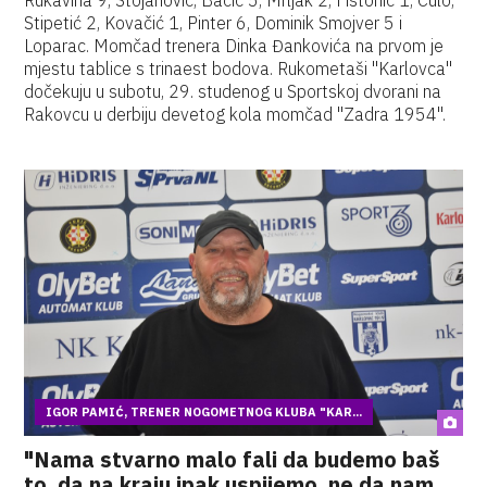
Rukavina 9, Stojanović, Bačić 5, Mrljak 2, Fistonić 1, Čulo,
Stipetić 2, Kovačić 1, Pinter 6, Dominik Smojver 5 i
Loparac. Momčad trenera Dinka Đankovića na prvom je
mjestu tablice s trinaest bodova. Rukometaši "Karlovca"
dočekuju u subotu, 29. studenog u Sportskoj dvorani na
Rakovcu u derbiju devetog kola momčad "Zadra 1954".
IGOR PAMIĆ, TRENER NOGOMETNOG KLUBA "KAR...
"Nama stvarno malo fali da budemo baš
to, da na kraju ipak uspijemo, ne da nam