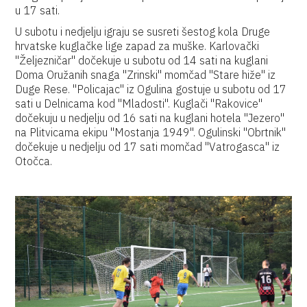
u 17 sati.
U subotu i nedjelju igraju se susreti šestog kola Druge
hrvatske kuglačke lige zapad za muške. Karlovački
"Željezničar" dočekuje u subotu od 14 sati na kuglani
Doma Oružanih snaga "Zrinski" momčad "Stare hiže" iz
Duge Rese. "Policajac" iz Ogulina gostuje u subotu od 17
sati u Delnicama kod "Mladosti". Kuglači "Rakovice"
dočekuju u nedjelju od 16 sati na kuglani hotela "Jezero"
na Plitvicama ekipu "Mostanja 1949". Ogulinski "Obrtnik"
dočekuje u nedjelju od 17 sati momčad "Vatrogasca" iz
Otočca.