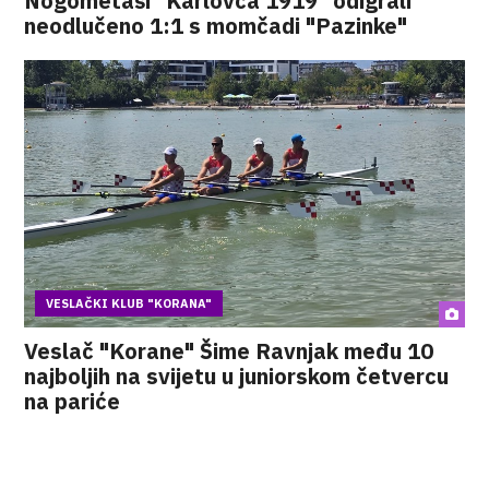
Nogometaši "Karlovca 1919" odigrali
neodlučeno 1:1 s momčadi "Pazinke"
VESLAČKI KLUB "KORANA"
Veslač "Korane" Šime Ravnjak među 10
najboljih na svijetu u juniorskom četvercu
na pariće