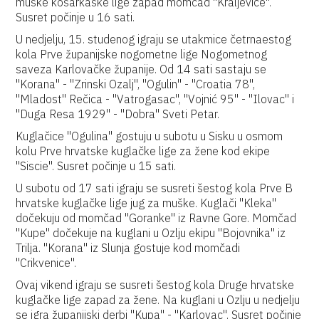
muške košarkaške lige zapad momčad "Kraljevice".
Susret počinje u 16 sati.
U nedjelju, 15. studenog igraju se utakmice četrnaestog
kola Prve županijske nogometne lige Nogometnog
saveza Karlovačke županije. Od 14 sati sastaju se
"Korana" - "Zrinski Ozalj", "Ogulin" - "Croatia 78",
"Mladost" Rečica - "Vatrogasac", "Vojnić 95" - "Ilovac" i
"Duga Resa 1929" - "Dobra" Sveti Petar.
Kuglačice "Ogulina" gostuju u subotu u Sisku u osmom
kolu Prve hrvatske kuglačke lige za žene kod ekipe
"Siscie". Susret počinje u 15 sati.
U subotu od 17 sati igraju se susreti šestog kola Prve B
hrvatske kuglačke lige jug za muške. Kuglači "Kleka"
dočekuju od momčad "Goranke" iz Ravne Gore. Momčad
"Kupe" dočekuje na kuglani u Ozlju ekipu "Bojovnika" iz
Trilja. "Korana" iz Slunja gostuje kod momčadi
"Crikvenice".
Ovaj vikend igraju se susreti šestog kola Druge hrvatske
kuglačke lige zapad za žene. Na kuglani u Ozlju u nedjelju
se igra županijski derbi "Kupa" - "Karlovac". Susret počinje