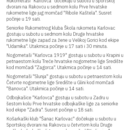
Rukometaši "Karlovca" dočekuju u subotu u Sportskoj
dvorani na Rakovcu u sedmom kolu Prve hrvatske
rukometne lige jug momčad "Ribole Kaštela". Susret
počinje u 19 sati.
Seniorke Rukometnog kluba Škola rukometa Karlovac
gostuju u subotu u sedmom kolu Druge hrvatske
rukometne lige zapad za žene u Velikoj Gorici kod ekipe
"Udarnika". Utakmica počinje u 17 sati i 30 minuta.
Nogometaši "Karlovca 1919" gostuju u subotu u Krapini u
petnaestom kolu Treće hrvatske nogometne lige Središte
kod momčadi "Zagorca". Utakmica počinje u 14 sati.
Nogometaši "Slunja" gostuju u subotu u petnaestom kolu
Četvrte nogometne lige Središte u Glini kod momčadi
"Banovca". Utakmica počinje u 14 sati.
Odbojkašice "Karlovca" gostuju u subotu u Zadru u
šestom kolu Prve hrvatske odbojkaške lige za seniorke
kod ekipe "Zadra". Susret počinje u 18 sati.
Košarkaški klub "Šanac Karlovac" dočekuje u subotu u
Sportskoj dvorani na Rakovcu u četvrtom kolu Druge