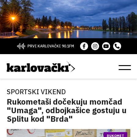
PRVI KARLOVAČKI 90.1FM
SPORTSKI VIKEND
Rukometaši dočekuju momčad
"Umaga", odbojkašice gostuju u
Splitu kod "Brda"
RUKOMET