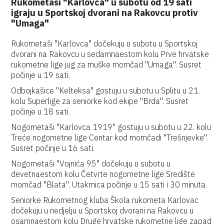
Rukometaši "Karlovca" u subotu od 19 sati
igraju u Sportskoj dvorani na Rakovcu protiv
"Umaga"
Rukometaši "Karlovca" dočekuju u subotu u Sportskoj
dvorani na Rakovcu u sedamnaestom kolu Prve hrvatske
rukometne lige jug za muške momčad "Umaga". Susret
počinje u 19 sati.
Odbojkašice "Kelteksa" gostuju u subotu u Splitu u 21.
kolu Superlige za seniorke kod ekipe "Brda". Susret
počinje u 18 sati.
Nogometaši "Karlovca 1919" gostuju u subotu u 22. kolu
Treće nogometne lige Centar kod momčadi "Trešnjevke".
Susret počinje u 16 sati.
Nogometaši "Vojnića 95" dočekuju u subotu u
devetnaestom kolu Četvrte nogometne lige Središte
momčad "Blata". Utakmica počinje u 15 sati i 30 minuta.
Seniorke Rukometnog kluba Škola rukometa Karlovac
dočekuju u nedjelju u Sportskoj dvorani na Rakovcu u
osamnaestom kolu Druge hrvatske rukometne lige zapad