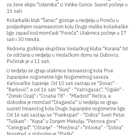
za žene ekipu "Udarnika" iz Velike Gorice. Susret počinje u
16 sati.
Košarkaški klub "Šanac" gostuje u nedjelju u Poreču u
posljednjem osamnaestom kolu Druge muške košarkaške
lige zapad kod momčadi "Poreča". Utakmica počinje u 17
sati i 30 minuta.
Redovna godišnja skupština Veslačkog kluba "Korana" bit
će održana u nedjelju u Veslačkom domu na Dubovcu.
Početak je u 11 sati.
U nedjelju se igraju utakmice šesnaestog kola Prve
županijske nogometne lige Nogometnog saveza
Karlovačke županije. Od 10 sati sastaju se "Ilovac" -
"Barilović", a od 16 sati "Slunj" - "Vatrogasac", "Ogulin" -
"Zrinski Ozalj" i "Croatia 78" - "Mladost" Rečica, a
slobodna je momčad "Draganića". U nedjelju se igraju
susreti trinaestog kola Druge županijske nogometne lige.
Od 16 sati sastaju se "Frankopan" - "Dobra" Sveti Petar,
"Tuškani" - "Kupa" u Donjem Mekušju, "Petrova gora" -
"Cetingrad", "Oštarije" - "Mrežnica" i "Vrlovka" - "Dobra"
Novigrad, a slobodan je "Plaški".