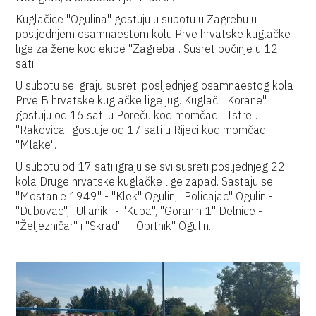
Kuglačice "Ogulina" gostuju u subotu u Zagrebu u
posljednjem osamnaestom kolu Prve hrvatske kuglačke
lige za žene kod ekipe "Zagreba". Susret počinje u 12
sati.
U subotu se igraju susreti posljednjeg osamnaestog kola
Prve B hrvatske kuglačke lige jug. Kuglači "Korane"
gostuju od 16 sati u Poreču kod momčadi "Istre".
"Rakovica" gostuje od 17 sati u Rijeci kod momčadi
"Mlake".
U subotu od 17 sati igraju se svi susreti posljednjeg 22.
kola Druge hrvatske kuglačke lige zapad. Sastaju se
"Mostanje 1949" - "Klek" Ogulin, "Policajac" Ogulin -
"Dubovac", "Uljanik" - "Kupa", "Goranin 1" Delnice -
"Željezničar" i "Skrad" - "Obrtnik" Ogulin.