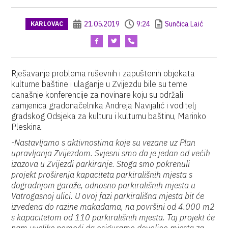
21.05.2019
9:24
Sunčica Laić
KARLOVAC
Rješavanje problema ruševnih i zapuštenih objekata
kulturne baštine i ulaganje u Zvijezdu bile su teme
današnje konferencije za novinare koju su održali
zamjenica gradonačelnika Andreja Navijalić i voditelj
gradskog Odsjeka za kulturu i kulturnu baštinu, Marinko
Pleskina.
-Nastavljamo s aktivnostima koje su vezane uz Plan
upravljanja Zvijezdom. Svjesni smo da je jedan od većih
izazova u Zvijezdi parkiranje. Stoga smo pokrenuli
projekt proširenja kapaciteta parkirališnih mjesta s
dogradnjom garaže, odnosno parkirališnih mjesta u
Vatrogasnoj ulici. U ovoj fazi parkirališna mjesta bit će
izvedena do razine makadama, na površini od 4.000 m2
s kapacitetom od 110 parkirališnih mjesta. Taj projekt će