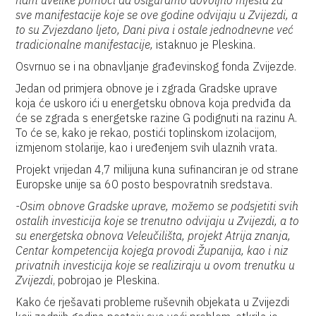
nam uvelike pomoći da osiguramo dovoljno mjesta za
sve manifestacije koje se ove godine odvijaju u Zvijezdi, a
to su Zvjezdano ljeto, Dani piva i ostale jednodnevne već
tradicionalne manifestacije,
istaknuo je Pleskina.
Osvrnuo se i na obnavljanje građevinskog fonda Zvijezde.
Jedan od primjera obnove je i zgrada Gradske uprave
koja će uskoro ići u energetsku obnova koja predviđa da
će se zgrada s energetske razine G podignuti na razinu A.
To će se, kako je rekao, postići toplinskom izolacijom,
izmjenom stolarije, kao i uređenjem svih ulaznih vrata.
Projekt vrijedan 4,7 milijuna kuna sufinanciran je od strane
Europske unije sa 60 posto bespovratnih sredstava.
-Osim obnove Gradske uprave, možemo se podsjetiti svih
ostalih investicija koje se trenutno odvijaju u Zvijezdi, a to
su energetska obnova Veleučilišta, projekt Atrija znanja,
Centar kompetencija kojega provodi Županija, kao i niz
privatnih investicija koje se realiziraju u ovom trenutku u
Zvijezdi
, pobrojao je Pleskina.
Kako će rješavati probleme ruševnih objekata u Zvijezdi