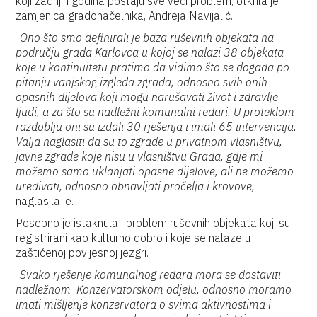
koji zadnjih godina postaju sve veći problem, otkrila je
zamjenica gradonačelnika, Andreja Navijalić.
-
Ono što smo definirali je baza ruševnih objekata na
području grada Karlovca u kojoj se nalazi 38 objekata
koje u kontinuitetu pratimo da vidimo što se događa po
pitanju vanjskog izgleda zgrada, odnosno svih onih
opasnih dijelova koji mogu narušavati život i zdravlje
ljudi, a za što su nadležni komunalni redari. U proteklom
razdoblju oni su izdali 30 rješenja i imali 65 intervencija.
Valja naglasiti da su to zgrade u privatnom vlasništvu,
javne zgrade koje nisu u vlasništvu Grada, gdje mi
možemo samo uklanjati opasne dijelove, ali ne možemo
uređivati, odnosno obnavljati pročelja i krovove,
naglasila je.
Posebno je istaknula i problem ruševnih objekata koji su
registrirani kao kulturno dobro i koje se nalaze u
zaštićenoj povijesnoj jezgri.
-Svako rješenje komunalnog redara mora se dostaviti
nadležnom Konzervatorskom odjelu, odnosno moramo
imati mišljenje konzervatora o svima aktivnostima i