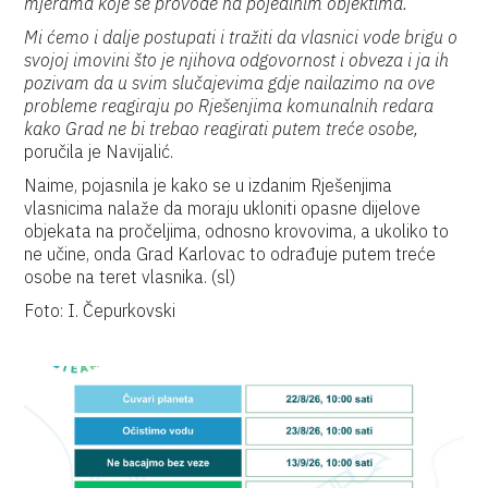
mjerama koje se provode na pojedinim objektima.
Mi ćemo i dalje postupati i tražiti da vlasnici vode brigu o
svojoj imovini što je njihova odgovornost i obveza i ja ih
pozivam da u svim slučajevima gdje nailazimo na ove
probleme reagiraju po Rješenjima komunalnih redara
kako Grad ne bi trebao reagirati putem treće osobe,
poručila je Navijalić.
Naime, pojasnila je kako se u izdanim Rješenjima
vlasnicima nalaže da moraju ukloniti opasne dijelove
objekata na pročeljima, odnosno krovovima, a ukoliko to
ne učine, onda Grad Karlovac to odrađuje putem treće
osobe na teret vlasnika. (sl)
Foto: I. Čepurkovski