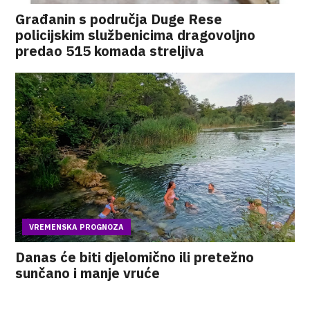
Građanin s područja Duge Rese
policijskim službenicima dragovoljno
predao 515 komada streljiva
VREMENSKA PROGNOZA
Danas će biti djelomično ili pretežno
sunčano i manje vruće