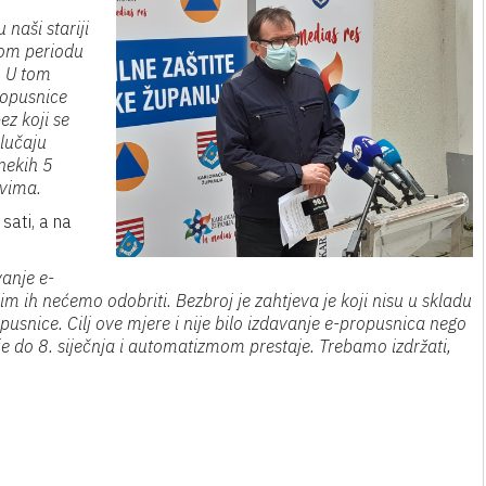
 naši stariji
om periodu
. U tom
ropusnice
ez koji se
lučaju
nekih 5
evima.
sati, a na
vanje e-
m ih nećemo odobriti. Bezbroj je zahtjeva je koji nisu u skladu
snice. Cilj ove mjere i nije bilo izdavanje e-propusnica nego
je do 8. siječnja i automatizmom prestaje. Trebamo izdržati,