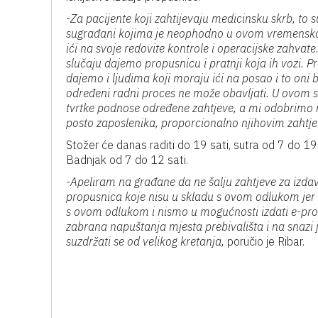
-
Za pacijente koji zahtijevaju medicinsku skrb, to su
sugrađani kojima je neophodno u ovom vremensk
ići na svoje redovite kontrole i operacijske zahvate
slučaju dajemo propusnicu i pratnji koja ih vozi. P
dajemo i ljudima koji moraju ići na posao i to oni b
određeni radni proces ne može obavljati. U ovom s
tvrtke podnose određene zahtjeve, a mi odobrimo 
posto zaposlenika, proporcionalno njihovim zahtj
Stožer će danas raditi do 19 sati, sutra od 7 do 19 
Badnjak od 7 do 12 sati.
-
Apeliram na građane da ne šalju zahtjeve za izda
propusnica koje nisu u skladu s ovom odlukom jer i
s ovom odlukom i nismo u mogućnosti izdati e-propu
zabrana napuštanja mjesta prebivališta i na snazi 
suzdržati se od velikog kretanja,
poručio je Ribar.