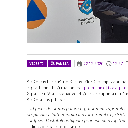
22.12.2020
12:27
VIJESTI
ŽUPANIJA
Stožer civilne zaštite Karlovačke županije zaprima 
e-građanin, drugi mailom na
propusnice@kazup.hr
županije u Vraniczanyevoj 4 gdje se zaprimaju ručno 
Stožera Josip Ribar.
-
Od jučer do danas putem e-građanina zaprimili sm
propusnica. Putem maila u ovom trenutku je 850 z
zahtjeva. Postotak odbijenih propusnica ovog tren
isključivo izdaje propusnice.