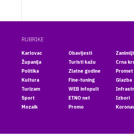
RUBRIKE
Karlovac
Obavijesti
Zanimlji
Županija
Turisti kažu
Crna kr
Politika
Zlatne godine
Promet
Kultura
Fine-tuning
Glazba
Turizam
WEB infopult
Infrast
Sport
ETNO net
Izbori
Mozaik
Promo
Koronav