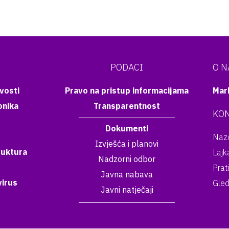
PODACI
O 
vosti
Pravo na pristup informacijama
Mar
onika
Transparentnost
KON
Dokumenti
Nazo
Izvješća i planovi
ruktura
Lajk
Nadzorni odbor
Prat
Javna nabava
irus
Gled
Javni natječaji