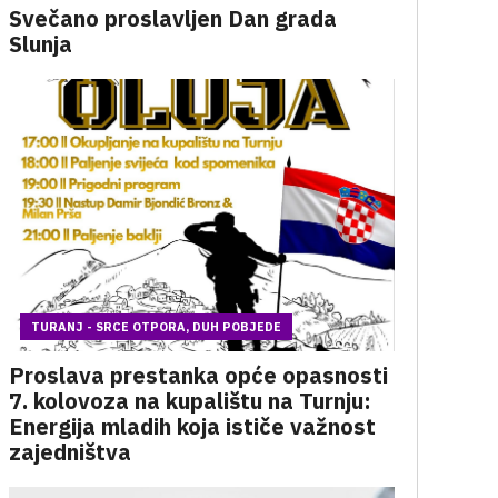
Svečano proslavljen Dan grada
Slunja
TURANJ - SRCE OTPORA, DUH POBJEDE
Proslava prestanka opće opasnosti
7. kolovoza na kupalištu na Turnju:
Energija mladih koja ističe važnost
zajedništva