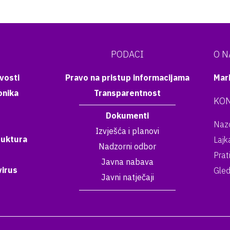
PODACI
O 
vosti
Pravo na pristup informacijama
Mar
onika
Transparentnost
KON
Dokumenti
Nazo
Izvješća i planovi
ruktura
Lajk
Nadzorni odbor
Prat
Javna nabava
irus
Gled
Javni natječaji