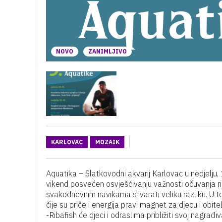
NOVO
ZANIMLJIVO
KARLOVAC
MOZAIK
Aquatika – Slatkovodni akvarij Karlovac u nedjelju, 
vikend posvećen osvješćivanju važnosti očuvanja rij
svakodnevnim navikama stvarati veliku razliku. U 
čije su priče i energija pravi magnet za djecu i obitelj
-Ribafish će djeci i odraslima približiti svoj nagra