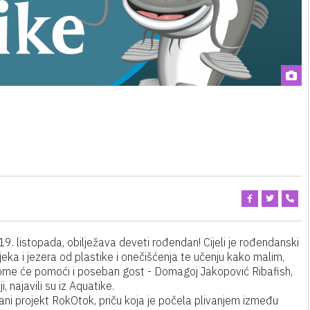
19. listopada, obilježava deveti rođendan! Cijeli je rođendanski
eka i jezera od plastike i onečišćenja te učenju kako malim,
tome će pomoći i poseban gost - Domagoj Jakopović Ribafish,
i, najavili su iz Aquatike.
đivani projekt RokOtok, priču koja je počela plivanjem između