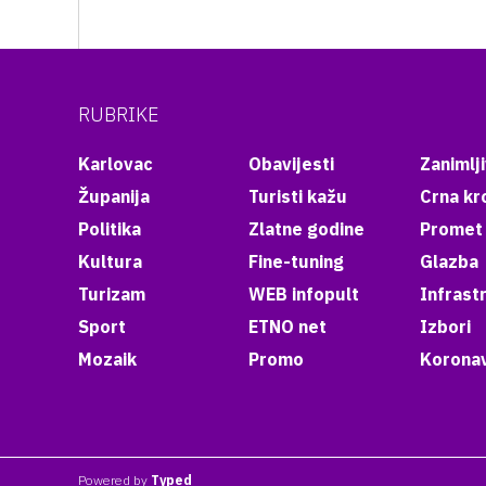
RUBRIKE
Karlovac
Obavijesti
Zanimlji
Županija
Turisti kažu
Crna kr
Politika
Zlatne godine
Promet
Kultura
Fine-tuning
Glazba
Turizam
WEB infopult
Infrast
Sport
ETNO net
Izbori
Mozaik
Promo
Koronav
Powered by
Typed