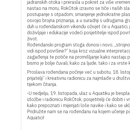
jadranskih otoka i prerasla u pokret za više vremena
nastao na moru, RokOtok izravno se tiče i naših sl
postupanje s otpadom, smanjenje jednokratne plastik
osvojio brojna priznanja, a u suradnji s udrugama 
duh u rođendanskom vikendu oživjet će u Aquatici, 
doživljaje i edukacije vodeći posjetitelje ispod površ
život.
Rođendanski program stoga donosi i novo, „strojno“
vidi ispod površine?” koja kroz vizualne interpretac
zagađenja te potiče na promišljanje kako nastaju pr
bismo je bolje čuvali, kako za ljude, tako i za vrste k
Proslava rođendana počinje već u subotu, 18. listopa
prijatelji“ i kreativnu radionicu za najmlađe u dru
tijekom čitanja.
-U nedjelju, 19. listopada, ulaz u Aquatiku je bespl
izložbe i radionicu RokOtok, posjetitelji će dobiti i 
kako prepoznati i mijenjati loše navike i kako se uklju
Pridružite nam se na rođendanu na kojem učenje post
Aquatici!