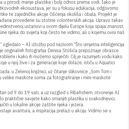
 u prirodi, manje plastike i bolji odnos prema vodi. Iako je
atkovodnih ekosustava, jer su u fokusu edukacija, odgovorno
e te zajedničke akcije čišćenja okoliša i obala. Projekt je
građana provedene su stotine volonterskih akcija. Upravo takav
jedinstvenoj ustanovi u ovom dijelu Europe koja spaja znanost,
ine rijeka do svijeta koji često ne vidimo, ali o kojemu ovisi naš
 ogledalo – AI izložbu pod nazivom “Što umjetna inteligencija
ije originalnih fotografija Denisa Stošića prepoznaje obrasce
oblemi i kako ih možemo spriječiti. Cilj je razumjeti vodu kako
oje u njoj žive i za generacije koje dolaze, ističu u Aquatici
da, u Zelenoj knjižnici, uz čitanje slikovnice „Som Tom i
štvu velike maskote soma za fotografiranje i mini-maskote
atan od 9 do 19 sati, a uz razgled s Ribafishem, otvorenje AI
vrlo praktične savjete kako smanjiti plastiku u svakodnevici,
čiti u lokalne akcije zaštite rijeka i jezera.
aje avantura, a inspiracija prelazi u akciju. Vidimo se u