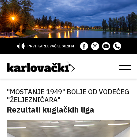
PRVI KARLOVAČKI 90.1FM
"MOSTANJE 1949" BOLJE OD VODEĆEG
"ŽELJEZNIČARA"
Rezultati kuglačkih liga