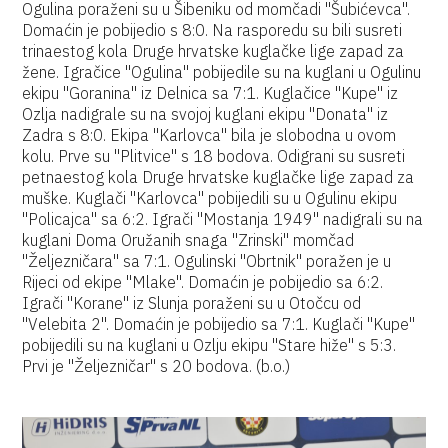
Ogulina poraženi su u Šibeniku od momčadi "Šubićevca".
Domaćin je pobijedio s 8:0. Na rasporedu su bili susreti
trinaestog kola Druge hrvatske kuglačke lige zapad za
žene. Igračice "Ogulina" pobijedile su na kuglani u Ogulinu
ekipu "Goranina" iz Delnica sa 7:1. Kuglačice "Kupe" iz
Ozlja nadigrale su na svojoj kuglani ekipu "Donata" iz
Zadra s 8:0. Ekipa "Karlovca" bila je slobodna u ovom
kolu. Prve su "Plitvice" s 18 bodova. Odigrani su susreti
petnaestog kola Druge hrvatske kuglačke lige zapad za
muške. Kuglači "Karlovca" pobijedili su u Ogulinu ekipu
"Policajca" sa 6:2. Igrači "Mostanja 1949" nadigrali su na
kuglani Doma Oružanih snaga "Zrinski" momčad
"Željezničara" sa 7:1. Ogulinski "Obrtnik" poražen je u
Rijeci od ekipe "Mlake". Domaćin je pobijedio sa 6:2.
Igrači "Korane" iz Slunja poraženi su u Otočcu od
"Velebita 2". Domaćin je pobijedio sa 7:1. Kuglači "Kupe"
pobijedili su na kuglani u Ozlju ekipu "Stare hiže" s 5:3.
Prvi je "Željezničar" s 20 bodova. (b.o.)