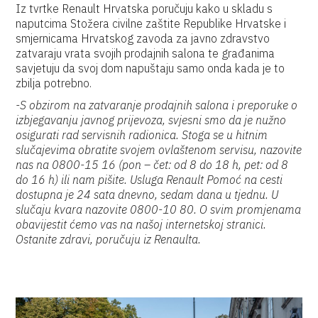
Iz tvrtke Renault Hrvatska poručuju kako u skladu s
naputcima Stožera civilne zaštite Republike Hrvatske i
smjernicama Hrvatskog zavoda za javno zdravstvo
zatvaraju vrata svojih prodajnih salona te građanima
savjetuju da svoj dom napuštaju samo onda kada je to
zbilja potrebno.
-S obzirom na zatvaranje prodajnih salona i preporuke o
izbjegavanju javnog prijevoza, svjesni smo da je nužno
osigurati rad servisnih radionica. Stoga se u hitnim
slučajevima obratite svojem ovlaštenom servisu, nazovite
nas na 0800-15 16 (pon – čet: od 8 do 18 h, pet: od 8
do 16 h) ili nam pišite. Usluga Renault Pomoć na cesti
dostupna je 24 sata dnevno, sedam dana u tjednu. U
slučaju kvara nazovite 0800-10 80. O svim promjenama
obavijestit ćemo vas na našoj internetskoj stranici.
Ostanite zdravi, poručuju iz Renaulta.