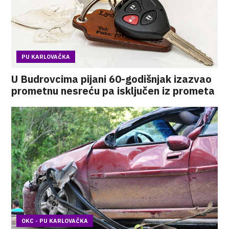
PU KARLOVAČKA
U Budrovcima pijani 60-godišnjak izazvao
prometnu nesreću pa isključen iz prometa
OKC - PU KARLOVAČKA