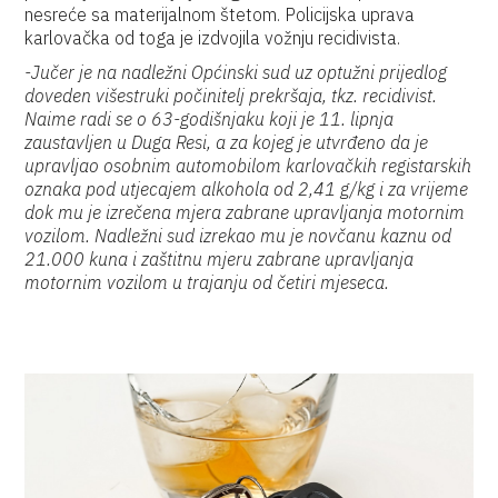
nesreće sa materijalnom štetom. Policijska uprava
karlovačka od toga je izdvojila vožnju recidivista.
-Jučer je na nadležni Općinski sud uz optužni prijedlog
doveden višestruki počinitelj prekršaja, tkz. recidivist.
Naime radi se o 63-godišnjaku koji je 11. lipnja
zaustavljen u Duga Resi, a za kojeg je utvrđeno da je
upravljao osobnim automobilom karlovačkih registarskih
oznaka pod utjecajem alkohola od 2,41 g/kg i za vrijeme
dok mu je izrečena mjera zabrane upravljanja motornim
vozilom. Nadležni sud izrekao mu je novčanu kaznu od
21.000 kuna i zaštitnu mjeru zabrane upravljanja
motornim vozilom u trajanju od četiri mjeseca.