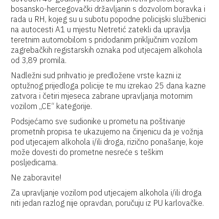
bosansko-hercegovački državljanin s dozvolom boravka i
rada u RH, kojeg su u subotu popodne policijski službenici
na autocesti A1 u mjestu Netretić zatekli da upravlja
teretnim automobilom s pridodanim priključnim vozilom
zagrebačkih registarskih oznaka pod utjecajem alkohola
od 3,89 promila.
Nadležni sud prihvatio je predložene vrste kazni iz
optužnog prijedloga policije te mu izrekao 25 dana kazne
zatvora i četiri mjeseca zabrane upravljanja motornim
vozilom „CE“ kategorije.
Podsjećamo sve sudionike u prometu na poštivanje
prometnih propisa te ukazujemo na činjenicu da je vožnja
pod utjecajem alkohola i/ili droga, rizično ponašanje, koje
može dovesti do prometne nesreće s teškim
posljedicama.
Ne zaboravite!
Za upravljanje vozilom pod utjecajem alkohola i/ili droga
niti jedan razlog nije opravdan, poručuju iz PU karlovačke.