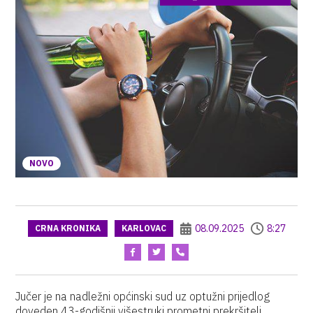
NOVO
08.09.2025
8:27
CRNA KRONIKA
KARLOVAC
Jučer je na nadležni općinski sud uz optužni prijedlog
doveden 43-godišnji višestruki prometni prekršitelj,