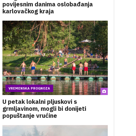
povijesnim danima oslobađanja
karlovačkog kraja
VREMENSKA PROGNOZA
U petak lokalni pljuskovi s
grmljavinom, mogli bi donijeti
popuštanje vrućine