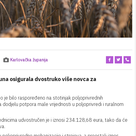
e
Karlovačka županija
una osigurala dvostruko više novca za
o je bilo raspoređeno na stotinjak poljoprivrednih
 dodjelu potpora male vrijednosti u poljoprivredi i ruralnom
ednicima udvostručen je i iznosi 234.128,68 eura, tako da će
va.
poljoprivredne mehanizacije i strojeva, a preostali iznos