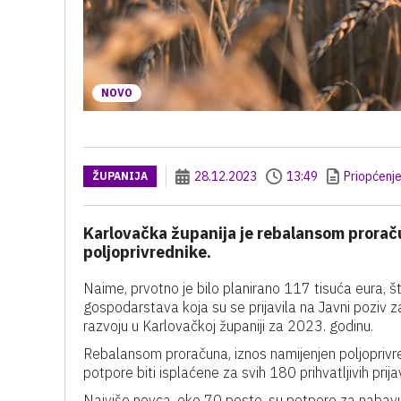
NOVO
28.12.2023
13:49
Priopćenj
ŽUPANIJA
Karlovačka županija je rebalansom prorač
poljoprivrednike.
Naime, prvotno je bilo planirano 117 tisuća eura, št
gospodarstava koja su se prijavila na Javni poziv za
razvoju u Karlovačkoj županiji za 2023. godinu.
Rebalansom proračuna, iznos namijenjen poljoprivr
potpore biti isplaćene za svih 180 prihvatljivih prija
Najviše novca, oko 70 posto, su potpore za nabavu 