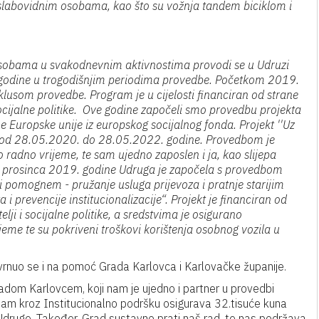
 i slabovidnim osobama, kao što su vožnja tandem biciklom i
 osobama u svakodnevnim aktivnostima provodi se u Udruzi
 godine u trogodišnjim periodima provedbe. Početkom 2019.
klusom provedbe. Program je u cijelosti financiran od strane
socijalne politike. Ove godine započeli smo provedbu projekta
ne Europske unije iz europskog socijalnog fonda. Projekt ''Uz
lju od 28.05.2020. do 28.05.2022. godine. Provedbom je
 radno vrijeme, te sam ujedno zaposlen i ja, kao slijepa
m prosinca 2019. godine Udruga je započela s provedbom
 pomognem - pružanje usluga prijevoza i pratnje starijim
i prevencije institucionalizacije“. Projekt je financiran od
lji i socijalne politike, a sredstvima je osigurano
jeme te su pokriveni troškovi korištenja osobnog vozila u
vrnuo se i na pomoć Grada Karlovca i Karlovačke županije.
dom Karlovcem, koji nam je ujedno i partner u provedbi
am kroz Institucionalno podršku osigurava 32.tisuće kuna
Udruge. Također, Grad sustavno prati naš rad, te nas podržava