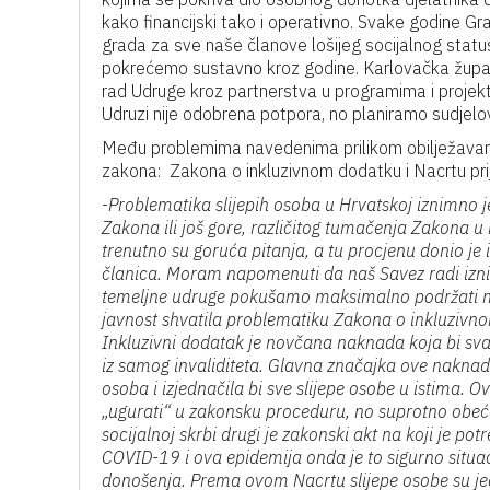
kako financijski tako i operativno. Svake godine G
grada za sve naše članove lošijeg socijalnog status
pokrećemo sustavno kroz godine. Karlovačka županij
rad Udruge kroz partnerstva u programima i projekt
Udruzi nije odobrena potpora, no planiramo sudjelo
Među problemima navedenima prilikom obilježavanja
zakona: Zakona o inkluzivnom dodatku i Nacrtu prij
-
Problematika slijepih osoba u Hrvatskoj iznimno j
Zakona
ili još gore, različitog tumačenja Zakona 
trenutno su goruća pitanja, a tu procjenu donio je 
članica. Moram napomenuti da naš Savez radi izni
temeljne udruge pokušamo maksimalno podržati nji
javnost shvatila problematiku Zakona o inkluzivno
Inkluzivni dodatak je novčana naknada koja bi svako
iz samog invaliditeta. Glavna značajka ove naknade
osoba i izjednačila bi sve slijepe osobe u istima.
„ugurati“ u zakonsku proceduru, no suprotno obećan
socijalnoj skrbi drugi je zakonski akt na koji je po
COVID-19 i ova epidemija onda je to sigurno situac
donošenja. Prema ovom Nacrtu slijepe osobe su jed