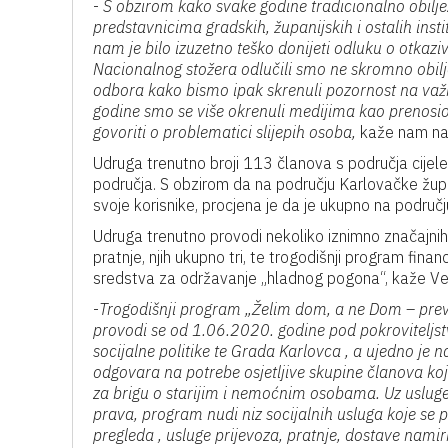
-
S obzirom kako svake godine tradicionalno obilj
predstavnicima gradskih, županijskih i ostalih ins
nam je bilo izuzetno teško donijeti odluku o otkazi
Nacionalnog stožera odlučili smo ne skromno obilj
odbora kako bismo ipak skrenuli pozornost na važ
godine smo se više okrenuli medijima kao prenosioci
govoriti o problematici slijepih osoba,
kaže nam na 
Udruga trenutno broji 113 članova s područja cijele
područja. S obzirom da na području Karlovačke župani
svoje korisnike, procjena je da je ukupno na područ
Udruga trenutno provodi nekoliko iznimno značajnih 
pratnje, njih ukupno tri, te trogodišnji program fin
sredstva za održavanje „hladnog pogona“, kaže Veli
-
Trogodišnji program „Želim dom, a ne Dom – preven
provodi se od 1.06.2020. godine pod pokroviteljstv
socijalne politike te Grada Karlovca , a ujedno j
odgovara na potrebe osjetljive skupine članova kojima
za brigu o starijim i nemoćnim osobama. Uz usluge
prava, program nudi niz socijalnih usluga koje se
pregleda , usluge prijevoza, pratnje, dostave nam