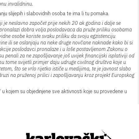
nu invalidninu.
nju slijepih i slabovidnih osoba te ima li tu pomaka.
i je neslavno započet prije nekih 20 ak godina i dalje se
ne pronalazi dobra volja poslodavaca da pruže priliku osobama
ovidne osobe koriste svaku priliku da svoju egzistenciju
ine ili se oslanjaju na neke druge novčane naknade kako bi si
reakcije poslodavci pronalaze i u loše postavljenom Zakonu o
penali za ne zapošljavanje još uvijek financijski isplativiji od
 tome svijetli primjer daju udruge civilnog društva koje u
etom, što se vrlo rijetko ističe u medijima, te je javnost slabo
ruzi na pruženoj prilici i zapošljavanju kroz projekt Europskog
ih“ u kojem su objedinjene sve aktivnosti koje su provedene u