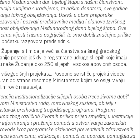
ežimo Međunarodni dan bijelog štapa s našim članstvom,
titucija s kojima surađujemo, te našim donatora, ove godine
vanju takvog obilježavanja. Uzevši u obzir preporuke
ežavanje i pozvali predstavnike medija i članove Izvršnog
nost obilježavanja Međunarodnog dana bijelog štapa. Ove
ma vijesti i nismo pogriješili, te smo dobili značajne prilike
početku razgovora predsjednik.
 Županije, s tim da je većina članstva sa šireg gradskog
je postoje još dvije registrirane udruge slijepih koje imaju
ju naše Županije oko 250 slijepih i visokoslabovidnih osoba.
višegodišnjih projekata. Posebno se ističu projekti videće
anciran od strane resornog Ministarstva kojim se osiguravaju
mirović i nastavlja.
cija institucionalizacije slijepih osoba treće životne dobi"
om Ministarstva rada, mirovinskog sustava, obitelji i
e nastavak prethodnog trogodišnjeg programa. Program
 zbog različitih životnih prilika prijeti smještaj u institucije
 informiranja i pružanja pomoći u ostvarivanju zakonskih
 provode kroz programske aktivnosti preventivnih zdravstvenih
irnica korisnicima, edukacije i pomoći za uporabu pomagala za