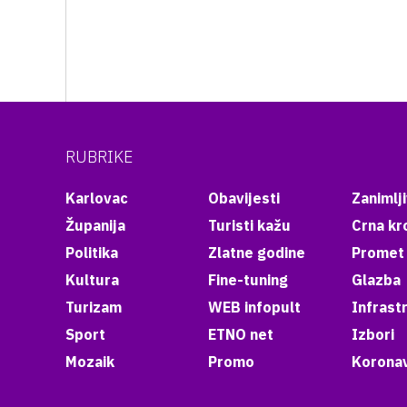
RUBRIKE
Karlovac
Obavijesti
Zanimlji
Županija
Turisti kažu
Crna kr
Politika
Zlatne godine
Promet
Kultura
Fine-tuning
Glazba
Turizam
WEB infopult
Infrast
Sport
ETNO net
Izbori
Mozaik
Promo
Koronav