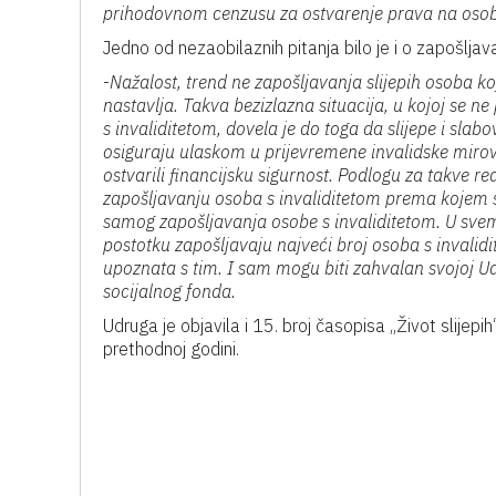
prihodovnom cenzusu za ostvarenje prava na osob
Jedno od nezaobilaznih pitanja bilo je i o zapošljava
-
Nažalost, trend ne zapošljavanja slijepih osoba koj
nastavlja. Takva bezizlazna situacija, u kojoj se 
s invaliditetom, dovela je do toga da slijepe i slab
osiguraju ulaskom u prijevremene invalidske mirov
ostvarili financijsku sigurnost. Podlogu za takve 
zapošljavanju osoba s invaliditetom prema kojem su 
samog zapošljavanja osobe s invaliditetom. U svemu
postotku zapošljavaju najveći broj osoba s invalidit
upoznata s tim. I sam mogu biti zahvalan svojoj Ud
socijalnog fonda.
Udruga je objavila i 15. broj časopisa „Život slijep
prethodnoj godini.