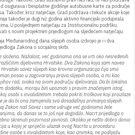
rad osigurava i besplatne godišnje autobusne karte za područje
a. Također, kroz natječaje, Grad podržava i tekuće akcije koje
a također je dugi niz godina aktivno financijski podupirala
ima. U posljednjem natječaju za Institucionalnu podršku,
vati s novim projektnim prijedlogom na sljedećem natječaju.
 Međunarodnog dana slijepih osoba izdvojio je i i dva
edloga Zakona o socijalnoj skrbi.
e složena. Nažalost, već godinama ona se vrti oko nesređenih
u različitim dijelovima Hrvatske. Dva Zakona koja sam naveo
i Hrvatski savez slijepih kao krovna organizacija čija smo
man posao u zagovaranju prava slijepih osoba, a mi kao
hov rad, svaka na svom području djelovanja. Da bi lokalna
m dodatku, moraju biti upoznati s pravim značenjem istog.
j osobi s invaliditetom trebala pokriti troškove koji proizlaze
 je da bi ona zamijenila sva dosadašnja primanja slijepih
 Ovaj Zakon naš Savez i same udruge već godinama žele
jima, do danas se to još nije dogodilo. Nacrt prijedloga o
trebno skrenuti pozornost javnosti. Ukoliko je nešto dobro donio
ija u kojoj je spriječio ulazak ovog Nacrta u proceduru
ine osobe s invaliditetom koje, kao iznimka, ne podliježu