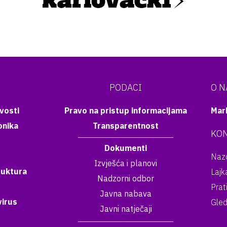
PODACI
O 
vosti
Pravo na pristup informacijama
Mar
onika
Transparentnost
KON
Dokumenti
Nazo
Izvješća i planovi
ruktura
Lajk
Nadzorni odbor
Prat
Javna nabava
irus
Gled
Javni natječaji