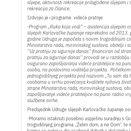
slijepe, aktivnosti rekreacije prilagođene slijepim
rekreacija za članice.
Izdvojio je i programe videće pratnje:
-
Program „Ruka koja vodi“ – asistencija slijepim
slijepih Karlovačke županije neprekidno od 2013.
godine Udruga je započela s novim trogodišnjim ci
Ministarstva rada, mirovinskog sustava, obitelji i 
''Uz pratnju za sigurnije danas'' financiran od stra
pratnju za sigurnije danas'' provodi se u razdob
osigurano zapošljavanja videće pratiteljice na puno
osoba, na poslovima voditelja projekta. Početko
jednogodišnjeg projekta pod
nazivom „Tu sam da ti
osobama u svrhu povećanja kvalitete njihova života 
strane Ministarstva rada, mirovinskog sustava, obite
zapošljavanje videće pratiteljice na puno radno vri
službene svrhe.
Predsjednik Udruge slijepih Karlovačke županije os
-Moramo istaknuti posebno uspješnu suradnju s Gra
trogodišnjeg programa „Želim dom, a ne Dom“, te n
kojima se pokriva dio osobnog dohotka djelatnika 