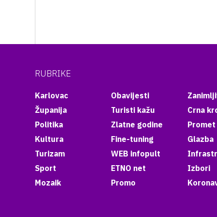
RUBRIKE
Karlovac
Obavijesti
Zanimlji
Županija
Turisti kažu
Crna kr
Politika
Zlatne godine
Promet
Kultura
Fine-tuning
Glazba
Turizam
WEB infopult
Infrast
Sport
ETNO net
Izbori
Mozaik
Promo
Koronav