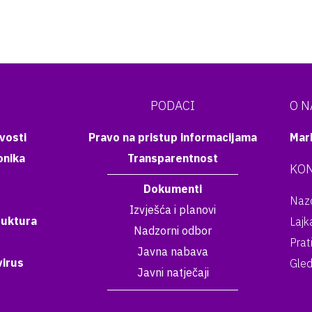
PODACI
O 
vosti
Pravo na pristup informacijama
Mar
onika
Transparentnost
KON
Dokumenti
Nazo
Izvješća i planovi
ruktura
Lajk
Nadzorni odbor
Prat
Javna nabava
irus
Gled
Javni natječaji