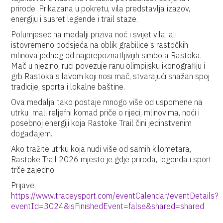
prirode. Prikazana u pokretu, vila predstavlja izazov,
energiju i susret legende i trail staze.
Polumjesec na medalji priziva noć i svijet vila, ali
istovremeno podsjeća na oblik grabilice s rastočkih
mlinova jednog od najprepoznatljivijih simbola Rastoka.
Mač u njezinoj ruci povezuje ranu olimpijsku ikonografiju i
grb Rastoka s lavom koji nosi mač, stvarajući snažan spoj
tradicije, sporta i lokalne baštine.
Ova medalja tako postaje mnogo više od uspomene na
utrku mali reljefni komad priče o rijeci, mlinovima, noći i
posebnoj energiji koja Rastoke Trail čini jedinstvenim
događajem.
Ako tražite utrku koja nudi više od samih kilometara,
Rastoke Trail 2026 mjesto je gdje priroda, legenda i sport
trče zajedno.
Prijave:
https://www.traceysport.com/eventCalendar/eventDetails?
eventId=3024&isFinishedEvent=false&shared=shared