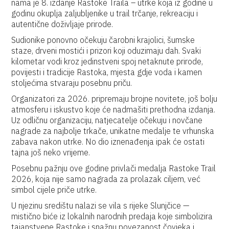
nama je 8. izdanje Rastoke Traila – utrke koja iz godine u
godinu okuplja zaljubljenike u trail trčanje, rekreaciju i
autentične doživljaje prirode.
Sudionike ponovno očekuju čarobni krajolici, šumske
staze, drveni mostići i prizori koji oduzimaju dah. Svaki
kilometar vodi kroz jedinstveni spoj netaknute prirode,
povijesti i tradicije Rastoka, mjesta gdje voda i kamen
stoljećima stvaraju posebnu priču.
Organizatori za 2026. pripremaju brojne novitete, još bolju
atmosferu i iskustvo koje će nadmašiti prethodna izdanja.
Uz odličnu organizaciju, natjecatelje očekuju i novčane
nagrade za najbolje trkače, unikatne medalje te vrhunska
zabava nakon utrke. No dio iznenađenja ipak će ostati
tajna još neko vrijeme.
Posebnu pažnju ove godine privlači medalja Rastoke Trail
2026, koja nije samo nagrada za prolazak ciljem, već
simbol cijele priče utrke.
U njezinu središtu nalazi se vila s rijeke Slunjčice —
mistično biće iz lokalnih narodnih predaja koje simbolizira
tajanstvene Rastoke i snažnu povezanost čovjeka i