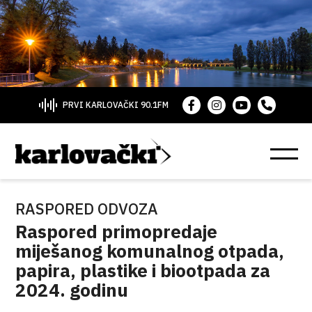
PRVI KARLOVAČKI 90.1FM
RASPORED ODVOZA
Raspored primopredaje
miješanog komunalnog otpada,
papira, plastike i biootpada za
2024. godinu