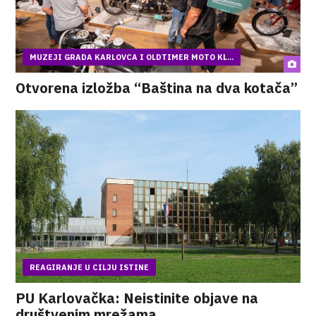
MUZEJI GRADA KARLOVCA I OLDTIMER MOTO KL...
Otvorena izložba “Baština na dva kotača”
REAGIRANJE U CILJU ISTINE
PU Karlovačka: Neistinite objave na
društvenim mrežama