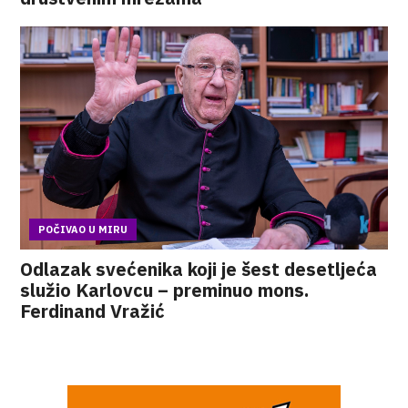
POČIVAO U MIRU
Odlazak svećenika koji je šest desetljeća
služio Karlovcu – preminuo mons.
Ferdinand Vražić