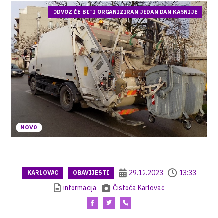
ODVOZ ĆE BITI ORGANIZIRAN JEDAN DAN KASNIJE
NOVO
29.12.2023
13:33
KARLOVAC
OBAVIJESTI
informacija
Čistoća Karlovac