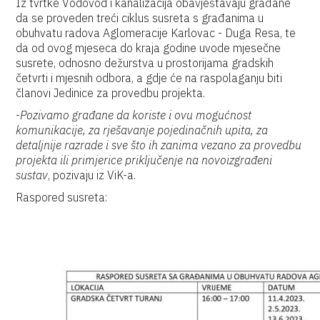
Iz tvrtke Vodovod i kanalizacija obavještavaju građane
da se proveden treći ciklus susreta s građanima u
obuhvatu radova Aglomeracije Karlovac - Duga Resa, te
da od ovog mjeseca do kraja godine uvode mjesečne
susrete, odnosno dežurstva u prostorijama gradskih
četvrti i mjesnih odbora, a gdje će na raspolaganju biti
članovi Jedinice za provedbu projekta.
-
Pozivamo građane da koriste i ovu mogućnost
komunikacije, za rješavanje pojedinačnih upita, za
detaljnije razrade i sve što ih zanima vezano za provedbu
projekta ili primjerice priključenje na novoizgrađeni
sustav
, pozivaju iz ViK-a.
Raspored susreta: