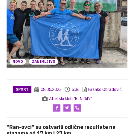
NOVO
ZANIMLJIVO
08.05.2023
5:36
Branko Obradović
SPORT
Atletski klub "RaN 047"
"Ran-ovci" su ostvarili odlične rezultate na
stazama od 17 km i 27 km