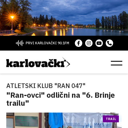
PRVI KARLOVAČKI 90.1FM
ATLETSKI KLUB "RAN 047"
"Ran-ovci" odlični na "6. Brinje
trailu"
TRAIL