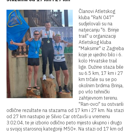
Članovi Atletskog
kluba "RaN 047"
sudjelovali su na
natjecanju "6. Brinje
trail" u organizaciji
Atletskog kluba
"Maksimir" iz Zagreba
koje je ujedno bilo i 6.
kolo Hrvatske trail
lige. Dužine staza bile
su 6.5 km, 17 km i 27
km trčale su se po
okolnim brdima Brinja,
po vrlo tehnički
zahtjevnom terenu.
"Ran-ovci" su ostvarili
odlične rezultate na stazama od 17 km i 27 km. Na stazi
od 27 km nastupio je Silvio Car otrčavši u vremenu
3:02:04, te je izborio odlično peto mjesto ukupno i drugo
u svojoj starosnoj kategoriji M50+. Na stazi od 17 km od