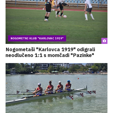
NOGOMETNI KLUB "KARLOVAC 1919"
Nogometaši "Karlovca 1919" odigrali
neodlučeno 1:1 s momčadi "Pazinke"