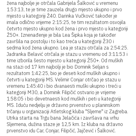
žena najbolje je otrčala Gabrijela Šalković u vremenu
1:53:13, te je time zauzela drugo mjesto ukupno i prvo
mjesto u kategoriji Ž40. Darinka Vučković također je
imala odlično vrijeme 2:15:25, te tim rezultatom osvojila
četvrto mjesto ukupno kod žena i prvo mjesto u kategoriji
Ž50+. Iznenađenje je bila Lea Šipka koja je također
završila na postolju i to kao treća u kategoriji Ž30 i
sedma kod žena ukupno. Lea je stazu otrčala za 2:54:25.
Jadranka Belavić otrčala je stazu u vremenu od 3:11:53 i
time izborila šesto mjesto u kategoriji Ž50+. Od muških
na stazi od 17 km najbolji je bio Dominik Seljan s
rezultatom 1:42:25, bio je deseti kod muških ukupno i
četvrti u kategoriji MS. Velimir Conjar otrčao je stazu u
vremenu 1:45:40 i bio dvanaesti muški ukupno i treći u
kategoriji M30, a Dominik Filipčić ostvario je vrijeme
1:58:05 i bio devetnaesti kod muških i peti u kategoriji
MS. Iduću nedjelju je državno prvenstvo u planinskom
trčanju u organizaciji Atletskog kluba "Sljeme" iz Zagreba.
Utrka starta na Trgu bana Jelačića i završava na vrhu
Sljemena, dužina staze je 12,5 km. Iz kluba na državno
prvenstvo idu Car, Conjar, Filipčić, Jajčević i Šalković.