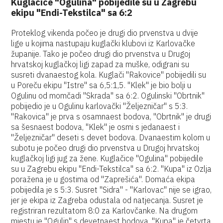
Kuglačice "Ogulina" pobijedile su u Zagrebu
ekipu "Endi-Tekstilca" sa 6:2
Proteklog vikenda počeo je drugi dio prvenstva u dvije
lige u kojima nastupaju kuglački klubovi iz Karlovačke
županije. Tako je počeo drugi dio prvenstva u Drugoj
hrvatskoj kuglačkoj ligi zapad za muške, odigrani su
susreti dvanaestog kola. Kuglači "Rakovice" pobijedili su
u Poreču ekipu "Istre" sa 6,5:1,5. "Klek" je bio bolji u
Ogulinu od momčadi "Skrada" sa 6:2. Ogulinski "Obrtnik"
pobijedio je u Ogulinu karlovački "Željezničar" s 5:3.
"Rakovica" je prva s osamnaest bodova, "Obrtnik" je drugi
sa šesnaest bodova, "Klek" je osmi s jedanaest i
"Željezničar" deseti s devet bodova. Dvanaestim kolom u
subotu je počeo drugi dio prvenstva u Drugoj hrvatskoj
kuglačkoj ligi jug za žene. Kuglačice "Ogulina" pobijedile
su u Zagrebu ekipu "Endi-Tekstilca" sa 6:2. "Kupa" iz Ozlja
poražena je u gostima od "Zaprešića". Domaća ekipa
pobijedila je s 5:3. Susret "Sidra" - "Karlovac" nije se igrao,
jer je ekipa iz Zagreba odustala od natjecanja. Susret je
registriran rezultatom 8:0 za Karlovčanke. Na drugom
mjestu je "Ogulin" s devetnaest bodova, "Kupa" je četvrta