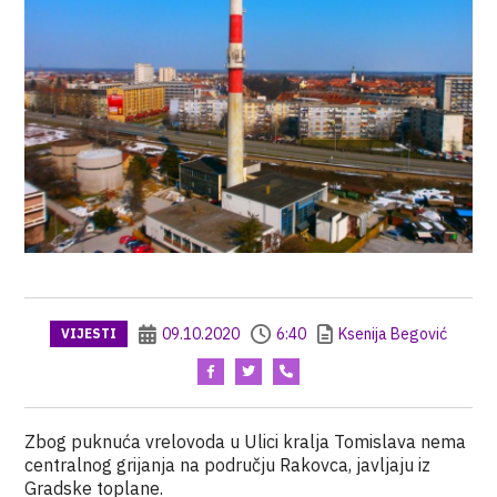
09.10.2020
6:40
Ksenija Begović
VIJESTI
Zbog puknuća vrelovoda u Ulici kralja Tomislava nema
centralnog grijanja na području Rakovca, javljaju iz
Gradske toplane.