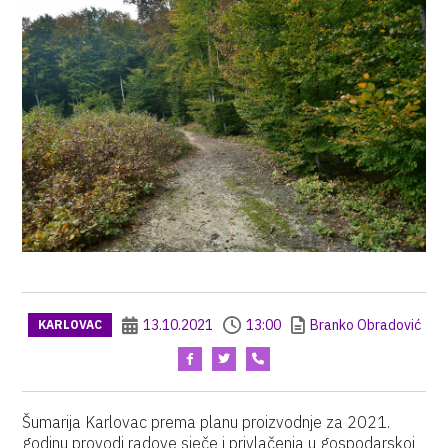
13.10.2021
13:00
Branko Obradović
KARLOVAC
Šumarija Karlovac prema planu proizvodnje za 2021.
godinu provodi radove sječe i privlačenja u gospodarskoj