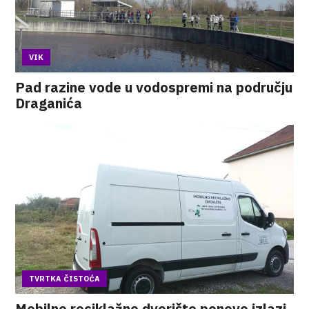
VIK
Pad razine vode u vodospremi na području
Draganića
TVRTKA ČISTOĆA
Mobilno reciklažno dvorište ponovo izlazi