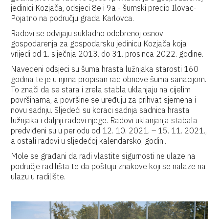
jedinici Kozjača, odsjeci 8e i 9a - šumski predio Ilovac-
Pojatno na području grada Karlovca.
Radovi se odvijaju sukladno odobrenoj osnovi
gospodarenja za gospodarsku jedinicu Kozjača koja
vrijedi od 1. siječnja 2013. do 31. prosinca 2022. godine.
Navedeni odsjeci su šuma hrasta lužnjaka starosti 160
godina te je u njima propisan rad obnove šuma sanacijom.
To znači da se stara i zrela stabla uklanjaju na cijelim
površinama, a površine se uređuju za prihvat sjemena i
novu sadnju. Sljedeći su koraci sadnja sadnica hrasta
lužnjaka i daljnji radovi njege. Radovi uklanjanja stabala
predviđeni su u periodu od 12. 10. 2021. – 15. 11. 2021.,
a ostali radovi u sljedećoj kalendarskoj godini.
Mole se građani da radi vlastite sigurnosti ne ulaze na
područje radilišta te da poštuju znakove koji se nalaze na
ulazu u radilište.