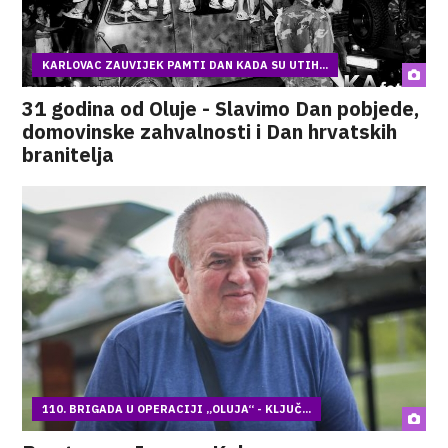
KARLOVAC ZAUVIJEK PAMTI DAN KADA SU UTIH...
31 godina od Oluje - Slavimo Dan pobjede,
domovinske zahvalnosti i Dan hrvatskih
branitelja
110. BRIGADA U OPERACIJI „OLUJA“ - KLJUČ...