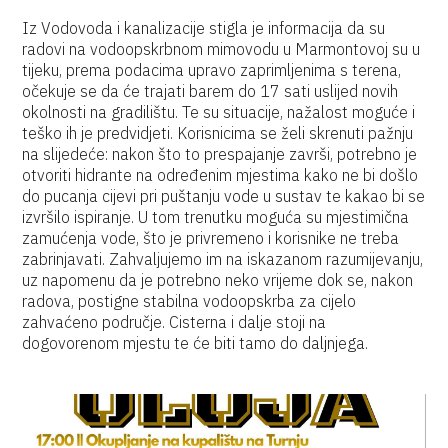
Iz Vodovoda i kanalizacije stigla je informacija da su
radovi na vodoopskrbnom mimovodu u Marmontovoj su u
tijeku, prema podacima upravo zaprimljenima s terena,
očekuje se da će trajati barem do 17 sati uslijed novih
okolnosti na gradilištu. Te su situacije, nažalost moguće i
teško ih je predvidjeti. Korisnicima se želi skrenuti pažnju
na slijedeće: nakon što to prespajanje završi, potrebno je
otvoriti hidrante na određenim mjestima kako ne bi došlo
do pucanja cijevi pri puštanju vode u sustav te kakao bi se
izvršilo ispiranje. U tom trenutku moguća su mjestimična
zamućenja vode, što je privremeno i korisnike ne treba
zabrinjavati. Zahvaljujemo im na iskazanom razumijevanju,
uz napomenu da je potrebno neko vrijeme dok se, nakon
radova, postigne stabilna vodoopskrba za cijelo
zahvaćeno područje. Cisterna i dalje stoji na
dogovorenom mjestu te će biti tamo do daljnjega.