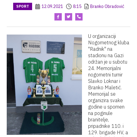
12.09.2021
8:15
Branko Obradović
SPORT
U organizaciji
Nogometnog kluba
"Radnik" na
stadionu na Gazi
održan je u subotu
24. Memorijalni
nogometni turnir
Slavko Loknar i
Branko Maletić.
Memorijal se
organizira svake
godine u spomen
na poginule
branitelje,
pripadnike 110. i
129. brigade HV, a