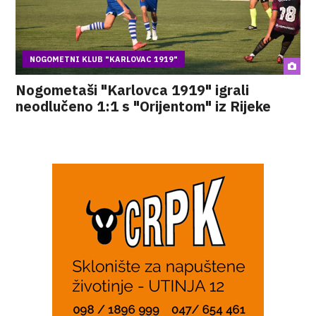
NOGOMETNI KLUB "KARLOVAC 1919"
Nogometaši "Karlovca 1919" igrali
neodlučeno 1:1 s "Orijentom" iz Rijeke