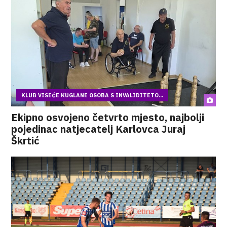
KLUB VISEĆE KUGLANE OSOBA S INVALIDITETO...
Ekipno osvojeno četvrto mjesto, najbolji
pojedinac natjecatelj Karlovca Juraj
Škrtić