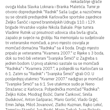
nekadašnje igrače
ovoga kluba Slavka Loknara i Branka Maletića. Turnir je
otvorio dopredsjednik "Radnik" Saša Lugar, a nazočnima
su se obratili predsjednik Karlovačke sportske zajednice
Željko Šančić i ispred braniteljskih Udruga 110. i 129.
brigade Hrvatske vojske Nikola Bakale. Prije turnira
Vladimir Rutnik uz prisutnost udovica oba bivša igrača,
zapalio je svijeće na groblju. Na memorijalu su sudjelovale
tri veteranske momčadi, a prvo mjesto osvojila je
momčad domaćina "Radnika" sa 4 boda. Drugo mjesto
pripalo je veteranima "Kvarnera 2007." iz Rijeke s 3 boda,
dok su treći bili veterani "Ivanjska Šimići" iz Zagreba s
jednim bodom. U prvoj utakmici sastale su se momčadi
"Radnika" i "Kvarnera 2007.", a pobijedili su Karlovčani sa
6:1. Zatim su "Radnik" i "Ivanjska Šimići" igrali 0:0. U
posljednjoj utakmici "Kvarner 2007." nadigrao je momčad
"Ivanjske Šimići" sa 6:1. Sve utakmice sudio je Neno
Stražanac iz Karlovca. Pobjednička momčad "Radnika":
Željko Kobe, Miodrag Božić, Damir Čanković, Siniša
Duduković, Anton Gašparac, Mario Goršić, Vlado Grgić,
Emin Jahija, Miloš Jovanović, Zlatko Kuzman, Rajko Lekić,
Tomislav Stanišić, Ivo Begić, Mario Turkalj, Ivan Požega,