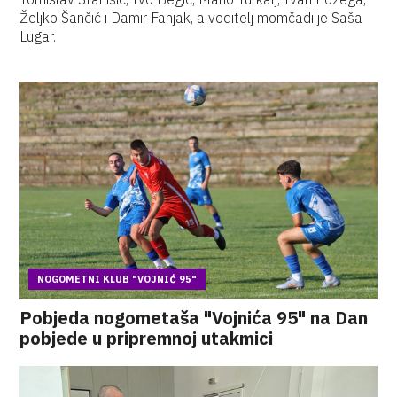
Željko Šančić i Damir Fanjak, a voditelj momčadi je Saša
Lugar.
NOGOMETNI KLUB "VOJNIĆ 95"
Pobjeda nogometaša "Vojnića 95" na Dan
pobjede u pripremnoj utakmici