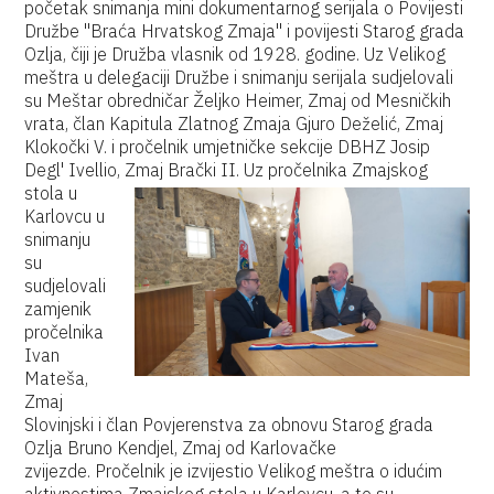
početak snimanja mini dokumentarnog serijala o Povijesti
Družbe "Braća Hrvatskog Zmaja" i povijesti Starog grada
Ozlja, čiji je Družba vlasnik od 1928. godine. Uz Velikog
meštra u delegaciji Družbe i snimanju serijala sudjelovali
su Meštar obredničar Željko Heimer, Zmaj od Mesničkih
vrata, član Kapitula Zlatnog Zmaja Gjuro Deželić, Zmaj
Klokočki V. i pročelnik umjetničke sekcije DBHZ Josip
Degl' Ivellio, Zmaj Brački II.
Uz pročelnika Zmajskog
stola u
Karlovcu u
snimanju
su
sudjelovali
zamjenik
pročelnika
Ivan
Mateša,
Zmaj
Slovinjski i član Povjerenstva za obnovu Starog grada
Ozlja Bruno Kendjel, Zmaj od Karlovačke
zvijezde. Pročelnik je izvijestio Velikog meštra o idućim