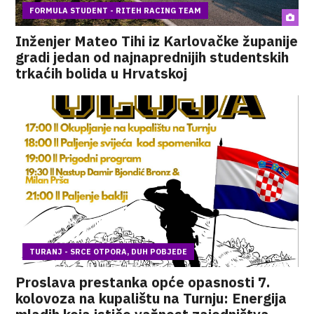
FORMULA STUDENT - RITEH RACING TEAM
Inženjer Mateo Tihi iz Karlovačke županije
gradi jedan od najnaprednijih studentskih
trkaćih bolida u Hrvatskoj
TURANJ - SRCE OTPORA, DUH POBJEDE
Proslava prestanka opće opasnosti 7.
kolovoza na kupalištu na Turnju: Energija