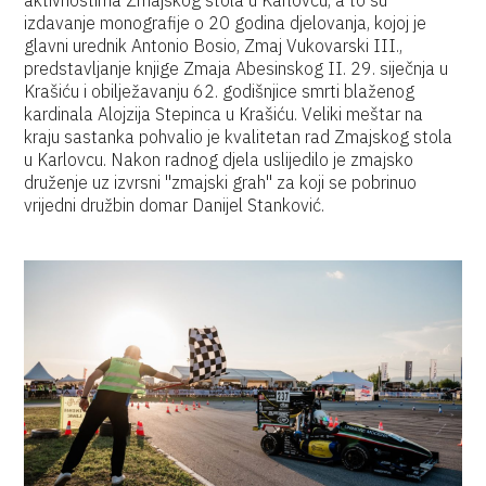
aktivnostima Zmajskog stola u Karlovcu, a to su
izdavanje monografije o 20 godina djelovanja, kojoj je
glavni urednik Antonio Bosio, Zmaj Vukovarski III.,
predstavljanje knjige Zmaja Abesinskog II. 29. siječnja u
Krašiću i obilježavanju 62. godišnjice smrti blaženog
kardinala Alojzija Stepinca u Krašiću. Veliki meštar na
kraju sastanka pohvalio je kvalitetan rad Zmajskog stola
u Karlovcu. Nakon radnog djela uslijedilo je zmajsko
druženje uz izvrsni "zmajski grah" za koji se pobrinuo
vrijedni družbin domar Danijel Stanković.