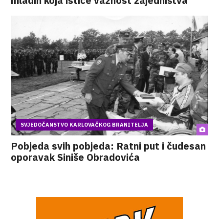
mladih koja ističe važnost zajedništva
SVJEDOČANSTVO KARLOVAČKOG BRANITELJA
Pobjeda svih pobjeda: Ratni put i čudesan
oporavak Siniše Obradovića