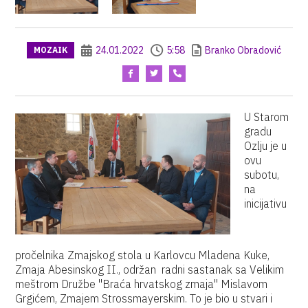
24.01.2022
5:58
Branko Obradović
MOZAIK
U Starom
gradu
Ozlju je u
ovu
subotu,
na
inicijativu
pročelnika Zmajskog stola u Karlovcu Mladena Kuke,
Zmaja Abesinskog II., održan radni sastanak sa Velikim
meštrom Družbe "Braća hrvatskog zmaja" Mislavom
Grgićem, Zmajem Strossmayerskim. To je bio u stvari i