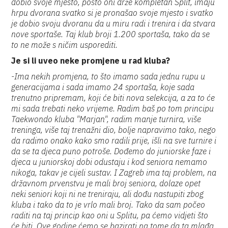
dobio svoje mjesto, pošto oni drže kompletan Split, imaju
hrpu dvorana svatko si je pronašao svoje mjesto i svatko
je dobio svoju dvoranu da u miru radi i trenira i da stvara
nove sportaše. Taj klub broji 1.200 sportaša, tako da se
to ne može s ničim usporediti.
Je si li uveo neke promjene u rad kluba?
-Ima nekih promjena, to što imamo sada jednu rupu u
generacijama i sada imamo 24 sportaša, koje sada
trenutno pripremam, koji će biti nova selekcija, a za to će
mi sada trebati neko vrijeme. Radim baš po tom principu
Taekwondo kluba "Marjan", radim manje turnira, više
treninga, više taj trenažni dio, bolje napravimo tako, nego
da radimo onako kako smo radili prije, išli na sve turnire i
da se ta djeca puno potroše. Dođemo do juniorske faze i
djeca u juniorskoj dobi odustaju i kod seniora nemamo
nikoga, takav je cijeli sustav. I Zagreb ima taj problem, na
državnom prvenstvu je mali broj seniora, dolaze opet
neki seniori koji ni ne treniraju, ali dođu nastupiti zbog
kluba i tako da to je vrlo mali broj. Tako da sam počeo
raditi na taj princip kao oni u Splitu, pa ćemo vidjeti što
će biti. Ove godine ćemo se bazirati na tome da ta mlađa