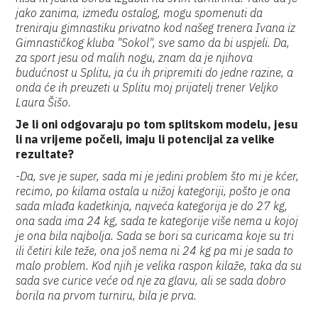
jako zanima, između ostalog, mogu spomenuti da
treniraju gimnastiku privatno kod našeg trenera Ivana iz
Gimnastičkog kluba "Sokol", sve samo da bi uspjeli. Da,
za sport jesu od malih nogu, znam da je njihova
budućnost u Splitu, ja ću ih pripremiti do jedne razine, a
onda će ih preuzeti u Splitu moj prijatelj trener Veljko
Laura Šišo.
Je li oni odgovaraju po tom splitskom modelu, jesu
li na vrijeme počeli, imaju li potencijal za velike
rezultate?
-Da, sve je super, sada mi je jedini problem što mi je kćer,
recimo, po kilama ostala u nižoj kategoriji, pošto je ona
sada mlađa kadetkinja, najveća kategorija je do 27 kg,
ona sada ima 24 kg, sada te kategorije više nema u kojoj
je ona bila najbolja. Sada se bori sa curicama koje su tri
ili četiri kile teže, ona još nema ni 24 kg pa mi je sada to
malo problem. Kod njih je velika raspon kilaže, taka da su
sada sve curice veće od nje za glavu, ali se sada dobro
borila na prvom turniru, bila je prva.