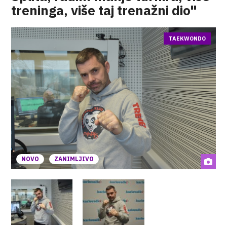
treninga, više taj trenažni dio"
TAEKWONDO
NOVO
ZANIMLJIVO