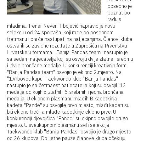
posebno je
poznat po
radu s
mladima. Trener Neven Trbojević napravio je novu
selekciju od 24 sportaša, koji rade po posebnom
tretmanu i oni će nastupati na natjecanjima. Članovi kluba
ostvarili su zavidne rezultate u Zaprešiću na Prvenstvu
Hrvatske u formama. "Banija Pandas team" nastupio je
sa sedam natjecatelja koji su osvojili dvije zlatne , srebrnu
i dvije brončane medalje. U konkurenciji kreativnih formi
"Banija Pandas team" osvojio je ekipno 2.mjesto. Na
"1.Vrbovec kupu" Taekwondo klub "Banija Pandas"
nastupio je sa četrnaest natjecatelja koji su osvojili 12
medalja od kojih 6 zlatnih, 5 srebrnih i jedna brončana
medalja. U ekipnom plasmanu mlađih B kadetkinja i
kadeta "Pande" su osvojile prvo mjesto, mlađi kadeti su
bili ekipno treći, a mlađe kadetkinje ekipno prve. U
konkurenciji djevojčica "Pande" su ekipno osvojile drugo
mjesto. U sveukupnom plasmanu svih selekcija
Taekwondo klub "Banija Pandas" osvojio je drugo mjesto
od 26 klubova. Do ljetne pauze članove kluba očekuju