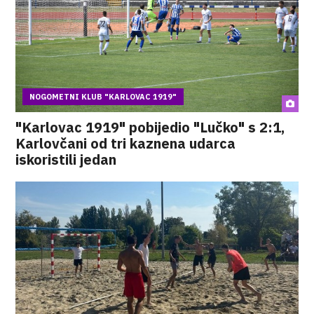
NOGOMETNI KLUB "KARLOVAC 1919"
"Karlovac 1919" pobijedio "Lučko" s 2:1,
Karlovčani od tri kaznena udarca
iskoristili jedan