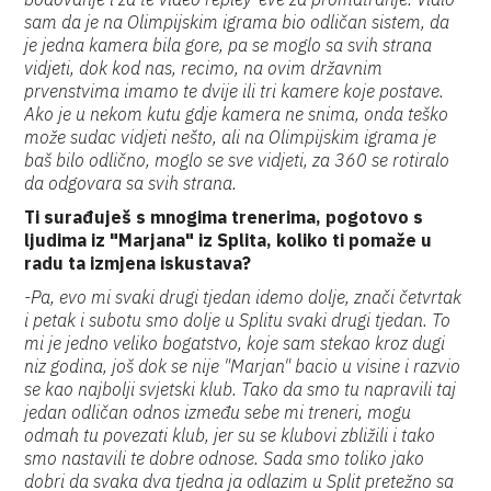
sam da je na Olimpijskim igrama bio odličan sistem, da
je jedna kamera bila gore, pa se moglo sa svih strana
vidjeti, dok kod nas, recimo, na ovim državnim
prvenstvima imamo te dvije ili tri kamere koje postave.
Ako je u nekom kutu gdje kamera ne snima, onda teško
može sudac vidjeti nešto, ali na Olimpijskim igrama je
baš bilo odlično, moglo se sve vidjeti, za 360 se rotiralo
da odgovara sa svih strana.
Ti surađuješ s mnogima trenerima, pogotovo s
ljudima iz "Marjana" iz Splita, koliko ti pomaže u
radu ta izmjena iskustava?
-Pa, evo mi svaki drugi tjedan idemo dolje, znači četvrtak
i petak i subotu smo dolje u Splitu svaki drugi tjedan. To
mi je jedno veliko bogatstvo, koje sam stekao kroz dugi
niz godina, još dok se nije "Marjan" bacio u visine i razvio
se kao najbolji svjetski klub. Tako da smo tu napravili taj
jedan odličan odnos između sebe mi treneri, mogu
odmah tu povezati klub, jer su se klubovi zbližili i tako
smo nastavili te dobre odnose. Sada smo toliko jako
dobri da svaka dva tjedna ja odlazim u Split pretežno sa