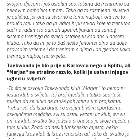
svojom djecom i još ostalim sportašima da treniramo sa
njihovim najboljim timom. Tako da ta razmjena iskustva
je odlična, jer oni su stvarno u tome najbolji, oni sve to
proučavaju i tako da ja vidim hrpu stvari koje ja trenutno
sad ne radim i to odmah upotrebljavam od samog
sistema treninga do svega ostalog tu kod nas u našem
klubu. Tako da mi je to baš nešto fenomenalno da dolje
provodim vrijeme i da treniram s njima i da gledam kako
treniraju najbolji na svijetu.
Taekwondo je bio prije u Karlovcu nego u Splitu, ali
"Marjan" se strašno razvio, koliki je ustvari njegov
ugled u svijetu?
-To što je osvojio Taekwondo klub "Marjan" to nema ni
jedan klub u svijetu, taj broj medalja i toliko sportaša
mislim da se nitko ne može pohvaliti s tim brojkama.
Treba reći da klub brine i o svojim bivšim sportašima,
osvajačima medalja, svi su ostali vezani uz klub, svi su
oni uz klub, svatko tko je želio pronašao je svoje mjesto u
tom klubu. Znači od nekih funkcijskih mjesta, nekih
funkcija kroz klub ili kroz trenerski rad, tako da svatko je