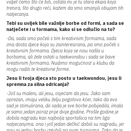
vidjet ćemo što će biti, ostala mi je tu stara ekipa koja
trenira, što drugo reći, kažem da smo smanjili obujam tih
natjecanja.
Tebi su uvijek bile važnije borbe od formi, a sada se
natječete i u formama, kako si se odlučio na to?
-Da, sada smo počeli s tim kreativnim formama, sada
ima dosta djece koja su zainteresirana, pa smo počeli s
kreativnim formama. Djeca koja se nisu našla u
borbama, ali žele ostati u taekwondou i sada se bave
kreativnim formama. Nudimo mogućnost u klubu da
mogu raditi te kreativne forme.
Jesu li tvoja djeca sto posto u taekwondou, jesu li
spremna za silna odricanja?
-Još su maleni, ali jesu, osjećam da jesu. Jako sam
oprezan, imaju veliku želju pogotovo kćer, tako da evo
sad je stimulirana, do sada je sve borbe pobijedila, imala
je samo jedan poraz prije dvije godine. Prošle godine je
dobila nagradu kao najbolja sportašica na tim liga
natjecanjima, ona i još jedan dečkić dobili su nagradu, jer
nisu ni jednu borbu izgubili na svim turnirima. Tako da je