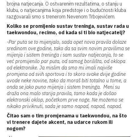
brojna natjecanja. O ostvarenim rezultatima, o stanju u
klubu, o natjecanjima koja predstoje i o budućnosti kluba
razgovarali smo s trenerom Nevenom Trbojevićem.
Koliko se promijenio sustav treninga, sustav rada u
taekwondou, recimo, od kada si ti bio natjecatelj?
-Par puta se to mijenjalo, sada opet nova pravila dolaze
sredinom ove godine, tako da sa svim novim pravilima se
mijenja i sistem treninga i sam sustav natjecanja, to se
već promijenilo par puta, od samog borilišta, od oklopa
od elektronike. Ja mislim da smo mi imali najviše
promjena od svih sportova i to skoro svake dvije godine
uvode neke novine, tako da moraš biti totalno u tome, a
onda se jako puno mijenja i sistem treninga. Meni su
draža ona malo starija pravila, tamo kada je došao
elektronski oklop, početkom prve noge. Ne možemo se
nikako priviknuti, sada je samo napad, napad, napad.
Čitao sam o tim promjenama u taekwondou, na što
vi trenere dajete akcent, na udarce rukom ili
nogom?