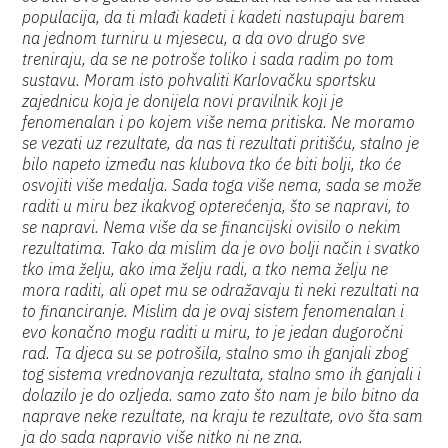
populacija, da ti mlađi kadeti i kadeti nastupaju barem
na jednom turniru u mjesecu, a da ovo drugo sve
treniraju, da se ne potroše toliko i sada radim po tom
sustavu. Moram isto pohvaliti Karlovačku sportsku
zajednicu koja je donijela novi pravilnik koji je
fenomenalan i po kojem više nema pritiska. Ne moramo
se vezati uz rezultate, da nas ti rezultati pritišću, stalno je
bilo napeto između nas klubova tko će biti bolji, tko će
osvojiti više medalja. Sada toga više nema, sada se može
raditi u miru bez ikakvog opterećenja, što se napravi, to
se napravi. Nema više da se financijski ovisilo o nekim
rezultatima. Tako da mislim da je ovo bolji način i svatko
tko ima želju, ako ima želju radi, a tko nema želju ne
mora raditi, ali opet mu se odražavaju ti neki rezultati na
to financiranje. Mislim da je ovaj sistem fenomenalan i
evo konačno mogu raditi u miru, to je jedan dugoročni
rad. Ta djeca su se potrošila, stalno smo ih ganjali zbog
tog sistema vrednovanja rezultata, stalno smo ih ganjali i
dolazilo je do ozljeda. samo zato što nam je bilo bitno da
naprave neke rezultate, na kraju te rezultate, ovo šta sam
ja do sada napravio više nitko ni ne zna.