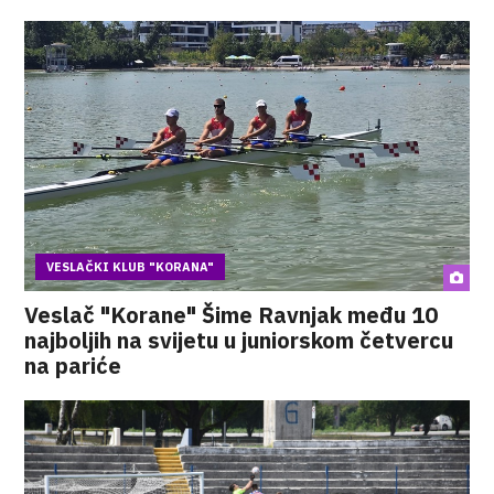
VESLAČKI KLUB "KORANA"
Veslač "Korane" Šime Ravnjak među 10
najboljih na svijetu u juniorskom četvercu
na pariće