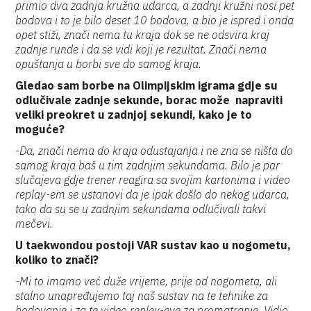
primio dva zadnja kružna udarca, a zadnji kružni nosi pet
bodova i to je bilo deset 10 bodova, a bio je ispred i onda
opet stiži, znači nema tu kraja dok se ne odsvira kraj
zadnje runde i da se vidi koji je rezultat. Znači nema
opuštanja u borbi sve do samog kraja.
Gledao sam borbe na Olimpijskim igrama gdje su
odlučivale zadnje sekunde, borac može napraviti
veliki preokret u zadnjoj sekundi, kako je to
moguće?
-Da, znači nema do kraja odustajanja i ne zna se ništa do
samog kraja baš u tim zadnjim sekundama. Bilo je par
slučajeva gdje trener reagira sa svojim kartonima i video
replay-em se ustanovi da je ipak došlo do nekog udarca,
tako da su se u zadnjim sekundama odlučivali takvi
mečevi.
U taekwondou postoji VAR sustav kao u nogometu,
koliko to znači?
-Mi to imamo već duže vrijeme, prije od nogometa, ali
stalno unapređujemo taj naš sustav na te tehnike za
bodovanje i za te video repley-eve za promatranje. Vidio