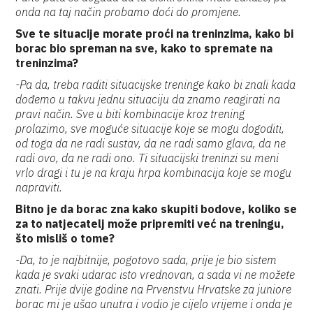
onda na taj način probamo doći do promjene.
Sve te situacije morate proći na treninzima, kako bi
borac bio spreman na sve, kako to spremate na
treninzima?
-Pa da, treba raditi situacijske treninge kako bi znali kada
dođemo u takvu jednu situaciju da znamo reagirati na
pravi način. Sve u biti kombinacije kroz trening
prolazimo, sve moguće situacije koje se mogu dogoditi,
od toga da ne radi sustav, da ne radi samo glava, da ne
radi ovo, da ne radi ono. Ti situacijski treninzi su meni
vrlo dragi i tu je na kraju hrpa kombinacija koje se mogu
napraviti.
Bitno je da borac zna kako skupiti bodove, koliko se
za to natjecatelj može pripremiti već na treningu,
što misliš o tome?
-Da, to je najbitnije, pogotovo sada, prije je bio sistem
kada je svaki udarac isto vrednovan, a sada vi ne možete
znati. Prije dvije godine na Prvenstvu Hrvatske za juniore
borac mi je ušao unutra i vodio je cijelo vrijeme i onda je