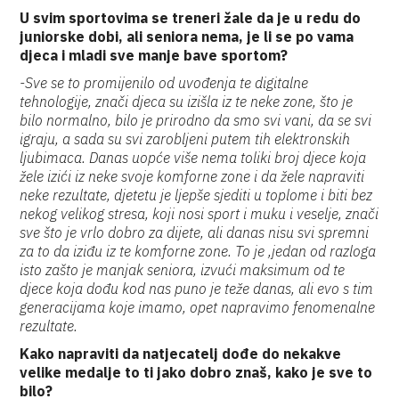
U svim sportovima se treneri žale da je u redu do
juniorske dobi, ali seniora nema, je li se po vama
djeca i mladi sve manje bave sportom?
-Sve se to promijenilo od uvođenja te digitalne
tehnologije, znači djeca su izišla iz te neke zone, što je
bilo normalno, bilo je prirodno da smo svi vani, da se svi
igraju, a sada su svi zarobljeni putem tih elektronskih
ljubimaca. Danas uopće više nema toliki broj djece koja
žele izići iz neke svoje komforne zone i da žele napraviti
neke rezultate, djetetu je ljepše sjediti u toplome i biti bez
nekog velikog stresa, koji nosi sport i muku i veselje, znači
sve što je vrlo dobro za dijete, ali danas nisu svi spremni
za to da iziđu iz te komforne zone. To je ,jedan od razloga
isto zašto je manjak seniora, izvući maksimum od te
djece koja dođu kod nas puno je teže danas, ali evo s tim
generacijama koje imamo, opet napravimo fenomenalne
rezultate.
Kako napraviti da natjecatelj dođe do nekakve
velike medalje to ti jako dobro znaš, kako je sve to
bilo?