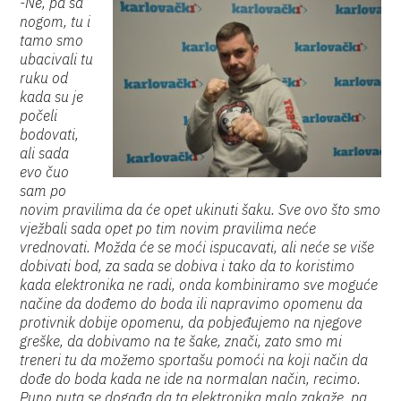
-Ne, pa sa
nogom, tu i
tamo smo
ubacivali tu
ruku od
kada su je
počeli
bodovati,
ali sada
evo čuo
sam po
novim pravilima da će opet ukinuti šaku. Sve ovo što smo
vježbali sada opet po tim novim pravilima neće
vrednovati. Možda će se moći ispucavati, ali neće se više
dobivati bod, za sada se dobiva i tako da to koristimo
kada elektronika ne radi, onda kombiniramo sve moguće
načine da dođemo do boda ili napravimo opomenu da
protivnik dobije opomenu, da pobjeđujemo na njegove
greške, da dobivamo na te šake, znači, zato smo mi
treneri tu da možemo sportašu pomoći na koji način da
dođe do boda kada ne ide na normalan način, recimo.
Puno puta se događa da ta elektronika malo zakaže, pa