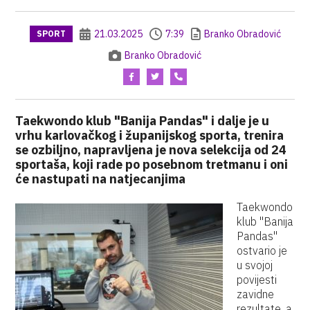
21.03.2025
7:39
Branko Obradović
SPORT
Branko Obradović
Taekwondo klub "Banija Pandas" i dalje je u
vrhu karlovačkog i županijskog sporta, trenira
se ozbiljno, napravljena je nova selekcija od 24
sportaša, koji rade po posebnom tretmanu i oni
će nastupati na natjecanjima
Taekwondo
klub "Banija
Pandas"
ostvario je
u svojoj
povijesti
zavidne
rezultate, a