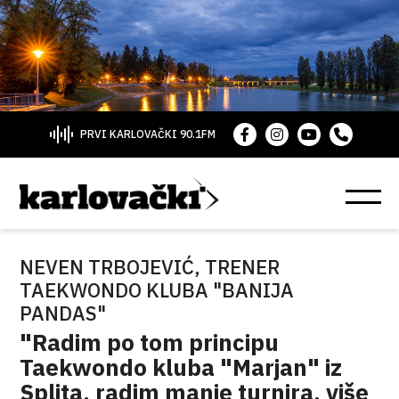
PRVI KARLOVAČKI 90.1FM
NEVEN TRBOJEVIĆ, TRENER
TAEKWONDO KLUBA "BANIJA
PANDAS"
"Radim po tom principu
Taekwondo kluba "Marjan" iz
Splita, radim manje turnira, više