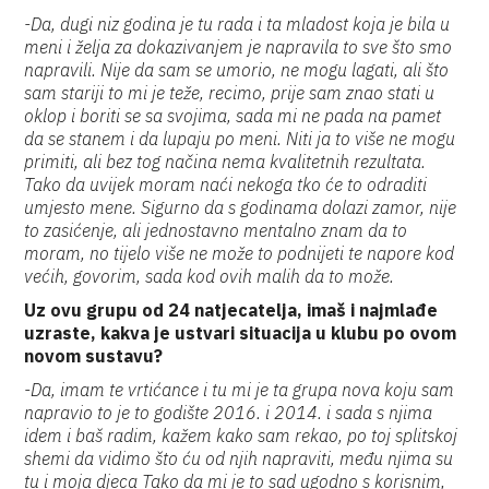
-Da, dugi niz godina je tu rada i ta mladost koja je bila u
meni i želja za dokazivanjem je napravila to sve što smo
napravili. Nije da sam se umorio, ne mogu lagati, ali što
sam stariji to mi je teže, recimo, prije sam znao stati u
oklop i boriti se sa svojima, sada mi ne pada na pamet
da se stanem i da lupaju po meni. Niti ja to više ne mogu
primiti, ali bez tog načina nema kvalitetnih rezultata.
Tako da uvijek moram naći nekoga tko će to odraditi
umjesto mene. Sigurno da s godinama dolazi zamor, nije
to zasićenje, ali jednostavno mentalno znam da to
moram, no tijelo više ne može to podnijeti te napore kod
većih, govorim, sada kod ovih malih da to može.
Uz ovu grupu od 24 natjecatelja, imaš i najmlađe
uzraste, kakva je ustvari situacija u klubu po ovom
novom sustavu?
-Da, imam te vrtićance i tu mi je ta grupa nova koju sam
napravio to je to godište 2016. i 2014. i sada s njima
idem i baš radim, kažem kako sam rekao, po toj splitskoj
shemi da vidimo što ću od njih napraviti, među njima su
tu i moja djeca Tako da mi je to sad ugodno s korisnim,