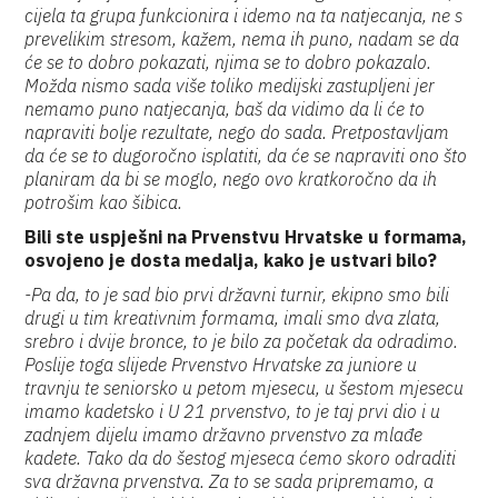
cijela ta grupa funkcionira i idemo na ta natjecanja, ne s
prevelikim stresom, kažem, nema ih puno, nadam se da
će se to dobro pokazati, njima se to dobro pokazalo.
Možda nismo sada više toliko medijski zastupljeni jer
nemamo puno natjecanja, baš da vidimo da li će to
napraviti bolje rezultate, nego do sada. Pretpostavljam
da će se to dugoročno isplatiti, da će se napraviti ono što
planiram da bi se moglo, nego ovo kratkoročno da ih
potrošim kao šibica.
Bili ste uspješni na Prvenstvu Hrvatske u formama,
osvojeno je dosta medalja, kako je ustvari bilo?
-Pa da, to je sad bio prvi državni turnir, ekipno smo bili
drugi u tim kreativnim formama, imali smo dva zlata,
srebro i dvije bronce, to je bilo za početak da odradimo.
Poslije toga slijede Prvenstvo Hrvatske za juniore u
travnju te seniorsko u petom mjesecu, u šestom mjesecu
imamo kadetsko i U 21 prvenstvo, to je taj prvi dio i u
zadnjem dijelu imamo državno prvenstvo za mlađe
kadete. Tako da do šestog mjeseca ćemo skoro odraditi
sva državna prvenstva. Za to se sada pripremamo, a