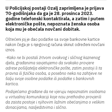
U Policijskoj postaji Ozalj zaprimljena je prijava
70-godišnjaka da ga je 28. prosinca 2023.
godine telefonski kontaktirala, a zatim i putem
elektroničke pošte, nepoznata ženska osoba
koja mu je obećala novčani dobitak.
Oštećeni joj je dao podatke sa svoje bankovne kartice
nakon čega je s njegovog računa skinut određeni novčani
iznos.
-Kako ne bi postali žrtvom ovakvog i sličnog kaznenog
djela, građanima savjetujemo da svakako provjere
adrese pošiljatelja elektroničke pošte, zatim postoji li ta
pravna ili fizička osoba, a posebno neka na zahtjeve ne
šalju svoje osobne podatke ili podatke s bankovnih
kartica.
Podsjećamo građane da ne vjeruju nepoznatim osobama
u virtualnoj komunikaciji koje nisu prethodno provjerili
da zaista postoje i njihovim lažnim obećanjima o velikim
donacijama, nasljedstvima i slično.