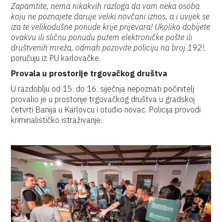
Zapamtite, nema nikakvih razloga da vam neka osoba
koju ne poznajete daruje veliki novčani iznos, a i uvijek se
iza te velikodušne ponude krije prijevara! Ukoliko dobijete
ovakvu ili sličnu ponudu putem elektroničke pošte ili
društvenih mreža, odmah pozovite policiju na broj 192!
,
poručuju iz PU karlovačke.
Provala u prostorije trgovačkog društva
U razdoblju od 15. do 16. siječnja nepoznati počinitelj
provalio je u prostorije trgovačkog društva u gradskoj
četvrti Banija u Karlovcu i otuđio novac. Policija provodi
kriminalističko istraživanje.