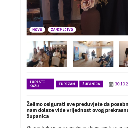
NOVO
ZANIMLJIVO
TURISTI
30.10.
TURIZAM
ŽUPANIJA
KAŽU
Želimo osigurati sve preduvjete da posebno m
nam dolaze vide vrijednost ovog prekrasnog
županica
Slunj je, kako je već objavljeno, dobio svjetsko priz