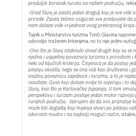
produljiti boravak turista na našem području,
rekla
-
Grad Slunj je zaista jedan dragulj koji je sve više o
prirode. Zaista želimo osigurati sve preduvjete da po
nam dolaze vide vrijednost ovog prekrasnog kraja i
Tajnik u Ministarstvu turizma Tonči Glavina napomen
udovoljio traženim kriterijima, no to nije jedini razlog
-
Ono što je Slunj istaknulo iznad drugih koji su se nat
nježna i uspješna poveznica turizma s prirodnim i k
neki od ključnih kriterija. Činjenica je da postoji 
pitanju okoliša, nego se ona vidi kao društvena i go
snažnu poveznicu zajednice i turizma, a to je najtež
rezultate. Gosti koji dolaze ovdje to osjećaju i to d
Slunj, kao što je Karlovačka županija. U tom smislu 
perspektivu i turizam postaje jedan motor razvoja
ruralnih područja. Vjerujem da da ovo priznanje k
može biti događaj koji mijenja stvari po pitanju va
iskoristiti mudro i na najbolji mogući način,
istaknu