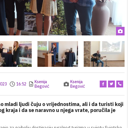
Ksenija
Ksenija
2023
16:52
Begović
Begović
ladi ljudi čuju o vrijednostima, ali i da turisti koji
 kraja i da se naravno u njega vrate, poručila je
nanje za najbolju destinaciju ruralnog turizma u svijetu Svjetske