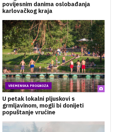
povijesnim danima oslobađanja
karlovačkog kraja
VREMENSKA PROGNOZA
U petak lokalni pljuskovi s
grmljavinom, mogli bi donijeti
popuštanje vrućine