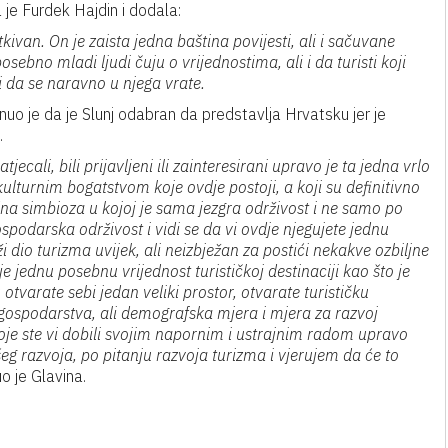
 je Furdek Hajdin i dodala:
tkivan. On je zaista jedna baština povijesti, ali i sačuvane
sebno mladi ljudi čuju o vrijednostima, ali i da turisti koji
 da se naravno u njega vrate.
uo je da je Slunj odabran da predstavlja Hrvatsku jer je
.
jecali, bili prijavljeni ili zainteresirani upravo je ta jedna vrlo
ulturnim bogatstvom koje ovdje postoji, a koji su definitivno
jedna simbioza u kojoj je sama jezgra održivost i ne samo po
spodarska održivost i vidi se da vi ovdje njegujete jednu
i dio turizma uvijek, ali neizbježan za postići nekakve ozbiljne
aje jednu posebnu vrijednost turističkoj destinaciji kao što je
otvarate sebi jedan veliki prostor, otvarate turističku
 gospodarstva, ali demografska mjera i mjera za razvoj
oje ste vi dobili svojim napornim i ustrajnim radom upravo
šeg razvoja, po pitanju razvoja turizma i vjerujem da će to
o je Glavina.