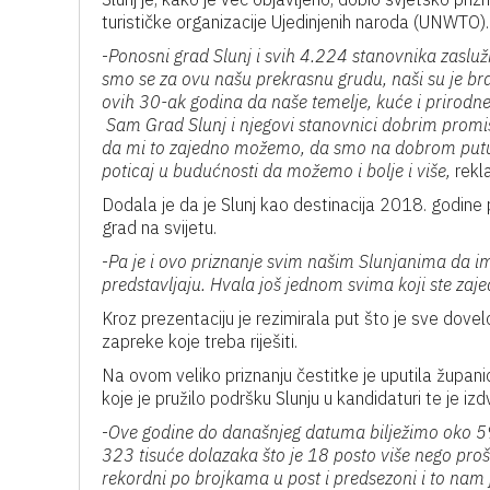
turističke organizacije Ujedinjenih naroda (UNWTO)
-
Ponosni grad Slunj i svih 4.224 stanovnika zaslužn
smo se za ovu našu prekrasnu grudu, naši su je branit
ovih 30-ak godina da naše temelje, kuće i prirodne
Sam Grad Slunj i njegovi stanovnici dobrim promiš
da mi to zajedno možemo, da smo na dobrom putu 
poticaj u budućnosti da možemo i bolje i više,
rekla
Dodala je da je Slunj kao destinacija 2018. godine p
grad na svijetu.
-
Pa je i ovo priznanje svim našim Slunjanima da ima
predstavljaju. Hvala još jednom svima koji ste zaj
Kroz prezentaciju je rezimirala put što je sve dovelo
zapreke koje treba riješiti.
Na ovom veliko priznanju čestitke je uputila župani
koje je pružilo podršku Slunju u kandidaturi te je izd
-
Ove godine do današnjeg datuma bilježimo oko 590
323 tisuće dolazaka što je 18 posto više nego pro
rekordni po brojkama u post i predsezoni i to nam je 