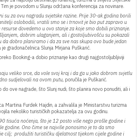
. Tim je povodom u Slunju održana konferencija za novinare.
i su za ovu nagradu svjetske razine. Prije 30-ak godina borili
elji oslobodili, vratili smo se i trnovit je bio put zapravo u
 resurse dovedemo u ovo stanje za koje smo dobili priznanje.
ljanjem, dobrim ulaganjem, ali i gostoljubivošću su pokazali
da dobro planiramo i da za sve nas skupa ovo bude jedan
 je gradonačelnica Slunja Mirjana Puškarić.
reko Booking-a dobio priznanje kao drugi najgostoljubljiviji
ju veliko srce, da vole svoj kraj i da ga u jako dobrom svjetlu
edno sudjelovali na ovom putu,
poručila je Puškarić.
 do ove nagrade, što Slunj nudi, što planira novo ponuditi, ali i
ca Martina Furdek Hajdin, a zahvalila je Ministarstvu turizma
vojila nekoliko turističkih pokazatelja za ovu godinu.
 tisuća noćenja, što je 12 posto više nego prošle godine i
šle godine. Ono čime se najviše ponosimo je to da smo
cilj; produžiti turističku djelatnost tijekom cijele godine i