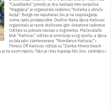
"Casablanka" priredio je dva nastupa mini navijačica.
"Knjiguljica" je organizirala radionicu "Košarka u obruču
iluzija". Bunge run napuhanac bio je na raspolaganju
svima cijelo poslijepodne. Društvo Naša djeca Karlovac
organiziralo je razne društvene igre i kreativne radionice.
Održani su pokusni nastupi u nogotenisu. Mačevalački
klub "Karlovac“ održao je promociju svog sporta, a djeca
su bila jako zainteresirana. "Riverdance Karlovac" i
Fitness Off Karlovac održali su "Zumba fitness beach
a je na svom mjestu. Tako je i bez kupanja bilo živo, zanimljivo i