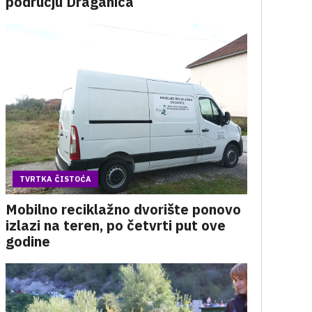
području Draganića
TVRTKA ČISTOĆA
Mobilno reciklažno dvorište ponovo
izlazi na teren, po četvrti put ove
godine