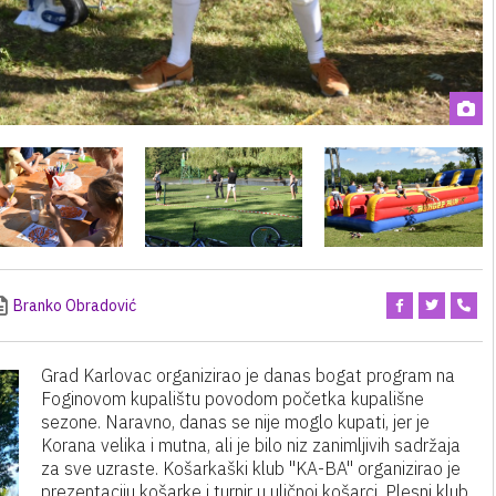
Branko Obradović
Grad Karlovac organizirao je danas bogat program na
Foginovom kupalištu povodom početka kupališne
sezone. Naravno, danas se nije moglo kupati, jer je
Korana velika i mutna, ali je bilo niz zanimljivih sadržaja
za sve uzraste. Košarkaški klub "KA-BA" organizirao je
prezentaciju košarke i turnir u uličnoj košarci. Plesni klub