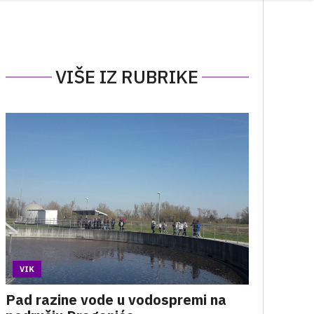
VIŠE IZ RUBRIKE
VIK
Pad razine vode u vodospremi na