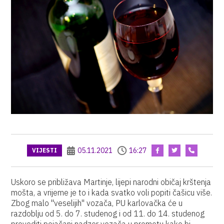
05.11.2021
16:27
VIJESTI
Uskoro se približava Martinje, lijepi narodni običaj krštenja
mošta, a vrijeme je to i kada svatko voli popiti čašicu više.
Zbog malo "veselijih" vozača, PU karlovačka će u
razdoblju od 5. do 7. studenog i od 11. do 14. studenog