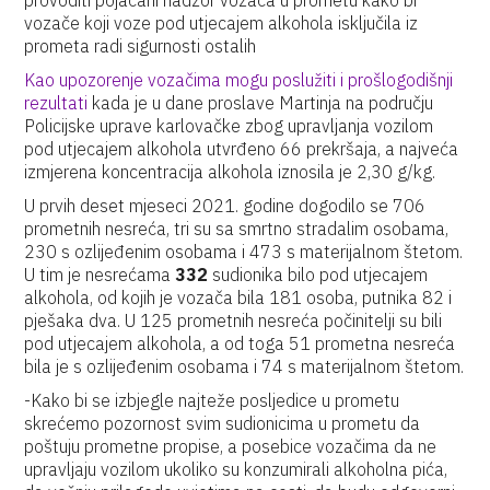
provoditi pojačani nadzor vozača u prometu kako bi
vozače koji voze pod utjecajem alkohola isključila iz
prometa radi sigurnosti ostalih
Kao upozorenje vozačima mogu poslužiti i prošlogodišnji
rezultati
kada je u dane proslave Martinja na području
Policijske uprave karlovačke zbog upravljanja vozilom
pod utjecajem alkohola utvrđeno 66 prekršaja, a najveća
izmjerena koncentracija alkohola iznosila je 2,30 g/kg.
U prvih deset mjeseci 2021. godine dogodilo se 706
prometnih nesreća, tri su sa smrtno stradalim osobama,
230 s ozlijeđenim osobama i 473 s materijalnom štetom.
U tim je nesrećama
332
sudionika bilo pod utjecajem
alkohola, od kojih je vozača bila 181 osoba, putnika 82 i
pješaka dva. U 125 prometnih nesreća počinitelji su bili
pod utjecajem alkohola, a od toga 51 prometna nesreća
bila je s ozlijeđenim osobama i 74 s materijalnom štetom.
-Kako bi se izbjegle najteže posljedice u prometu
skrećemo pozornost svim sudionicima u prometu da
poštuju prometne propise, a posebice vozačima da ne
upravljaju vozilom ukoliko su konzumirali alkoholna pića,