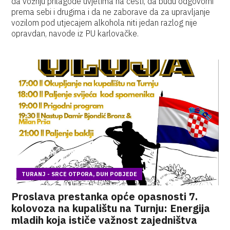
da vožnju prilagode uvjetima na cesti, da budu odgovorni
prema sebi i drugima i da ne zaborave da za upravljanje
vozilom pod utjecajem alkohola niti jedan razlog nije
opravdan, navode iz PU karlovačke.
TURANJ - SRCE OTPORA, DUH POBJEDE
Proslava prestanka opće opasnosti 7.
kolovoza na kupalištu na Turnju: Energija
mladih koja ističe važnost zajedništva