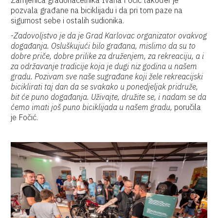
Zamjenica gradonačelnika Ivana Fočić također je
pozvala građane na biciklijadu i da pri tom paze na
sigurnost sebe i ostalih sudionika.
-
Zadovoljstvo je da je Grad Karlovac organizator ovakvog
događanja. Osluškujući bilo građana, mislimo da su to
dobre priče, dobre prilike za druženjem, za rekreaciju, a i
za održavanje tradicije koja je dugi niz godina u našem
gradu. Pozivam sve naše sugrađane koji žele rekreacijski
biciklirati taj dan da se svakako u ponedjeljak pridruže,
bit će puno događanja. Uživajte, družite se, i nadam se da
ćemo imati još puno biciklijada u našem gradu,
poručila
je Fočić.