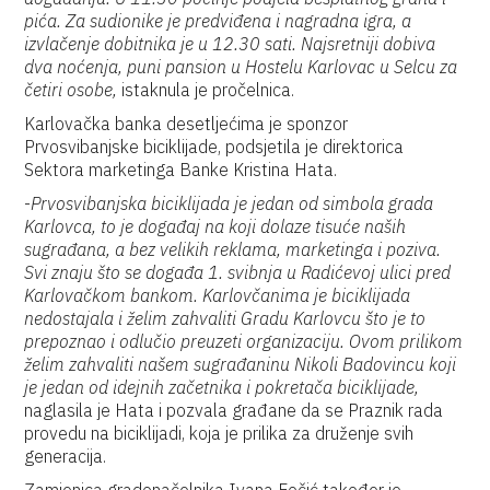
pića. Za sudionike je predviđena i nagradna igra, a
izvlačenje dobitnika je u 12.30 sati. Najsretniji dobiva
dva noćenja, puni pansion u Hostelu Karlovac u Selcu za
četiri osobe,
istaknula je pročelnica.
Karlovačka banka desetljećima je sponzor
Prvosvibanjske biciklijade, podsjetila je direktorica
Sektora marketinga Banke Kristina Hata.
-
Prvosvibanjska biciklijada je jedan od simbola grada
Karlovca, to je događaj na koji dolaze tisuće naših
sugrađana, a bez velikih reklama, marketinga i poziva.
Svi znaju što se događa 1. svibnja u Radićevoj ulici pred
Karlovačkom bankom. Karlovčanima je biciklijada
nedostajala i želim zahvaliti Gradu Karlovcu što je to
prepoznao i odlučio preuzeti organizaciju. Ovom prilikom
želim zahvaliti našem sugrađaninu Nikoli Badovincu koji
je jedan od idejnih začetnika i pokretača biciklijade,
naglasila je Hata i pozvala građane da se Praznik rada
provedu na biciklijadi, koja je prilika za druženje svih
generacija.