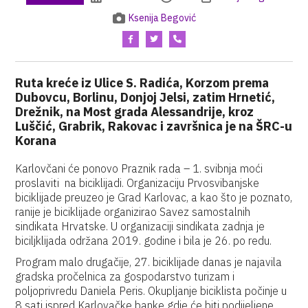
Ksenija Begović
Ruta kreće iz Ulice S. Radića, Korzom prema
Dubovcu, Borlinu, Donjoj Jelsi, zatim Hrnetić,
Drežnik, na Most grada Alessandrije, kroz
Luščić, Grabrik, Rakovac i završnica je na ŠRC-u
Korana
Karlovčani će ponovo Praznik rada – 1. svibnja moći
proslaviti na biciklijadi. Organizaciju Prvosvibanjske
biciklijade preuzeo je Grad Karlovac, a kao što je poznato,
ranije je biciklijade organizirao Savez samostalnih
sindikata Hrvatske. U organizaciji sindikata zadnja je
biciljklijada održana 2019. godine i bila je 26. po redu.
Program malo drugačije, 27. biciklijade danas je najavila
gradska pročelnica za gospodarstvo turizam i
poljoprivredu Daniela Peris. Okupljanje biciklista počinje u
8 sati ispred Karlovačke banke gdje će biti podijeljene