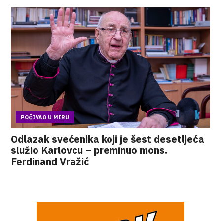
POČIVAO U MIRU
Odlazak svećenika koji je šest desetljeća
služio Karlovcu – preminuo mons.
Ferdinand Vražić