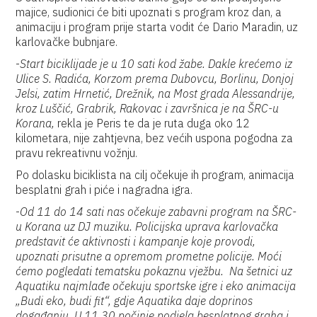
majice, sudionici će biti upoznati s program kroz dan, a
animaciju i program prije starta vodit će Dario Maradin, uz
karlovačke bubnjare.
-
Start biciklijade je u 10 sati kod žabe. Dakle krećemo iz
Ulice S. Radića, Korzom prema Dubovcu, Borlinu, Donjoj
Jelsi, zatim Hrnetić, Drežnik, na Most grada Alessandrije,
kroz Luščić, Grabrik, Rakovac i završnica je na ŠRC-u
Korana,
rekla je Peris te da je ruta duga oko 12
kilometara, nije zahtjevna, bez većih uspona pogodna za
pravu rekreativnu vožnju.
Po dolasku biciklista na cilj očekuje ih program, animacija
besplatni grah i piće i nagradna igra.
-
Od 11 do 14 sati nas očekuje zabavni program na ŠRC-
u Korana uz DJ muziku. Policijska uprava karlovačka
predstavit će aktivnosti i kampanje koje provodi,
upoznati prisutne a opremom prometne policije. Moći
ćemo pogledati tematsku pokaznu vježbu. Na šetnici uz
Aquatiku najmlađe očekuju sportske igre i eko animacija
„Budi eko, budi fit“, gdje Aquatika daje doprinos
događanju. U 11.30 počinje podjela besplatnog graha i