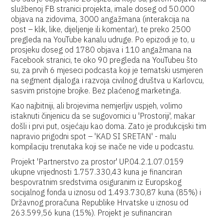
službenoj FB stranici projekta, imale doseg od 50.000
objava na zidovima, 3000 angažmana (interakcija na
post – klik, like, dijeljenje ili komentar), te preko 2500
pregleda na YouTube kanalu udruge. Po epizodi je to, u
prosjeku doseg od 1780 objava i 110 angažmana na
Facebook stranici, te oko 90 pregleda na YouTubeu što
su, za prvih 6 mjeseci podcasta koji je tematski usmjeren
na segment dijaloga i razvoja civilnog društva u Karlovcu,
sasvim pristojne brojke. Bez plaćenog marketinga.
Kao najbitniji, ali brojevima nemjerljiv uspjeh, volimo
istaknuti činjenicu da se sugovornici u 'Prostoriji', makar
došli i prvi put, osjećaju kao doma. Zato je produkcijski tim
napravio prigodni spot – 'KAD SI SRETAN' - malu
kompilaciju trenutaka koji se inače ne vide u podcastu.
Projekt 'Partnerstvo za prostor' UP.04.2.1.07.0159
ukupne vrijednosti 1.757.330,43 kuna je financiran
bespovratnim sredstvima osiguranim iz Europskog
socijalnog fonda u iznosu od 1.493.730,87 kuna (85%) i
Državnog proračuna Republike Hrvatske u iznosu od
263.599,56 kuna (15%). Projekt je sufinanciran