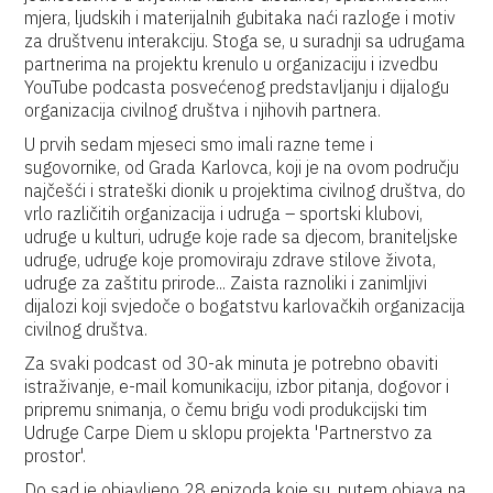
mjera, ljudskih i materijalnih gubitaka naći razloge i motiv
za društvenu interakciju. Stoga se, u suradnji sa udrugama
partnerima na projektu krenulo u organizaciju i izvedbu
YouTube podcasta posvećenog predstavljanju i dijalogu
organizacija civilnog društva i njihovih partnera.
U prvih sedam mjeseci smo imali razne teme i
sugovornike, od Grada Karlovca, koji je na ovom području
najčešći i strateški dionik u projektima civilnog društva, do
vrlo različitih organizacija i udruga – sportski klubovi,
udruge u kulturi, udruge koje rade sa djecom, braniteljske
udruge, udruge koje promoviraju zdrave stilove života,
udruge za zaštitu prirode... Zaista raznoliki i zanimljivi
dijalozi koji svjedoče o bogatstvu karlovačkih organizacija
civilnog društva.
Za svaki podcast od 30-ak minuta je potrebno obaviti
istraživanje, e-mail komunikaciju, izbor pitanja, dogovor i
pripremu snimanja, o čemu brigu vodi produkcijski tim
Udruge Carpe Diem u sklopu projekta 'Partnerstvo za
prostor'.
Do sad je objavljeno 28 epizoda koje su, putem objava na