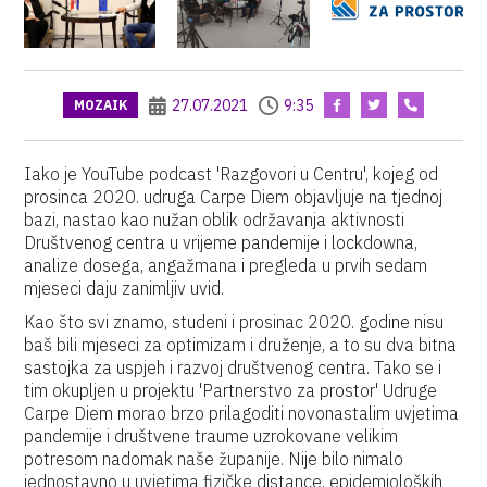
27.07.2021
9:35
MOZAIK
Iako je YouTube podcast 'Razgovori u Centru', kojeg od
prosinca 2020. udruga Carpe Diem objavljuje na tjednoj
bazi, nastao kao nužan oblik održavanja aktivnosti
Društvenog centra u vrijeme pandemije i lockdowna,
analize dosega, angažmana i pregleda u prvih sedam
mjeseci daju zanimljiv uvid.
Kao što svi znamo, studeni i prosinac 2020. godine nisu
baš bili mjeseci za optimizam i druženje, a to su dva bitna
sastojka za uspjeh i razvoj društvenog centra. Tako se i
tim okupljen u projektu 'Partnerstvo za prostor' Udruge
Carpe Diem morao brzo prilagoditi novonastalim uvjetima
pandemije i društvene traume uzrokovane velikim
potresom nadomak naše županije. Nije bilo nimalo
jednostavno u uvjetima fizičke distance, epidemioloških