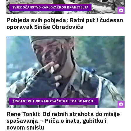
SVJEDOČANSTVO KARLOVAČKOG BRANITELJA
Pobjeda svih pobjeda: Ratni put i čudesan
oporavak Siniše Obradovića
ŽIVOTNI PUT OD KARLOVAČKIH ULICA DO MEĐU...
Rene Tonkli: Od ratnih strahota do misije
spašavanja – Priča o inatu, gubitku i
novom smislu