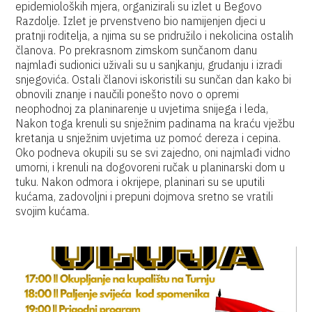
epidemioloških mjera, organizirali su izlet u Begovo
Razdolje. Izlet je prvenstveno bio namijenjen djeci u
pratnji roditelja, a njima su se pridružilo i nekolicina ostalih
članova. Po prekrasnom zimskom sunčanom danu
najmlađi sudionici uživali su u sanjkanju, grudanju i izradi
snjegovića. Ostali članovi iskoristili su sunčan dan kako bi
obnovili znanje i naučili ponešto novo o opremi
neophodnoj za planinarenje u uvjetima snijega i leda,
Nakon toga krenuli su snježnim padinama na kraću vježbu
kretanja u snježnim uvjetima uz pomoć dereza i cepina.
Oko podneva okupili su se svi zajedno, oni najmlađi vidno
umorni, i krenuli na dogovoreni ručak u planinarski dom u
tuku. Nakon odmora i okrijepe, planinari su se uputili
kućama, zadovoljni i prepuni dojmova sretno se vratili
svojim kućama.