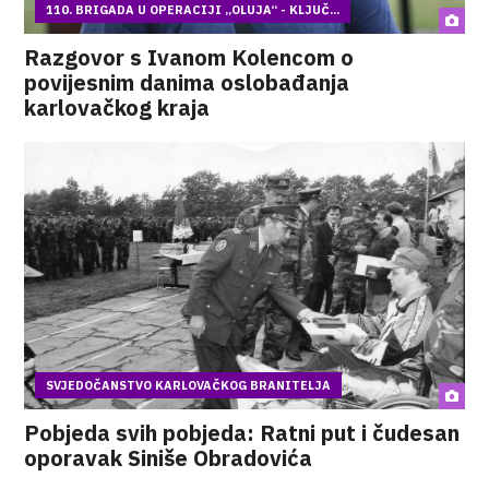
110. BRIGADA U OPERACIJI „OLUJA“ - KLJUČ...
Razgovor s Ivanom Kolencom o
povijesnim danima oslobađanja
karlovačkog kraja
SVJEDOČANSTVO KARLOVAČKOG BRANITELJA
Pobjeda svih pobjeda: Ratni put i čudesan
oporavak Siniše Obradovića