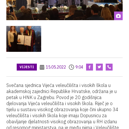
15.05.2022
9:04
VIJESTI
Svečana sjednica Vijeća veleučilišta i visokih škola u
akademskoj zajednici Republike Hrvatske, održana je u
petak u HNK u Zagrebu. Povod je 20 godišnjica
djelovanja Vijeća veleučilišta i visokih škola. Riječ je o
tijelu u sustavu visokog obrazovanja koje čini ukupno 34
veleučilišta i visokih škola koje imaju Dopusnicu za
obavljanje djelatnosti visokog obrazovanja u RH izdanu
od resornog ministarstva, pa je među njima i Veleučilište