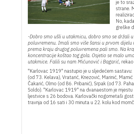
je to sra
strane. M
realizira
No, kada 
greške d
-Dobro smo ušli u utakmicu, dobro smo se držali 
poluvremenu. Imali smo više šansi u prvom dijelu u
prema kraju drugog poluvremena pali smo. Na kra
koncentracije koštao tog gola. Osjetio se malo um
utakmice. Falili su nam Mićunović i Bagarić,
rekao 
"Karlovac 1919" nastupio je u sljedećem sastavu: 
(od 73. Kelava), Vratarić, Knezović, Marinić, Mamić 
Čakarić, Olmo (od 86. Pribanić), Srpak (od 73. Pahan
Soldo). "Karlovac 1919" na dvanaestom je mjestu
ljestvice s 26 bodova. Karlovački nogometaši gostuj
travnja od 16 sati i 30 minuta u 22. kolu kod momč