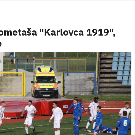
gometaša "Karlovca 1919",
e