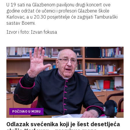
U 19 sati na Glazbenom paviljonu drugi koncert ove
godine održat će učenici i profesori Glazbene škole
Karlovac, a u 20.30 posjetitelje će zagrijati Tamburaški
sastav Boemi.
Izvor i foto: Izvan fokusa
POČIVAO U MIRU
Odlazak svećenika koji je šest desetljeća