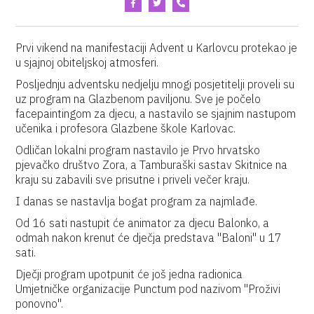
Prvi vikend na manifestaciji Advent u Karlovcu protekao je
u sjajnoj obiteljskoj atmosferi.
Posljednju adventsku nedjelju mnogi posjetitelji proveli su
uz program na Glazbenom paviljonu. Sve je počelo
facepaintingom za djecu, a nastavilo se sjajnim nastupom
učenika i profesora Glazbene škole Karlovac.
Odličan lokalni program nastavilo je Prvo hrvatsko
pjevačko društvo Zora, a Tamburaški sastav Skitnice na
kraju su zabavili sve prisutne i priveli večer kraju.
I danas se nastavlja bogat program za najmlađe.
Od 16 sati nastupit će animator za djecu Balonko, a
odmah nakon krenut će dječja predstava "Baloni" u 17
sati.
Dječji program upotpunit će još jedna radionica
Umjetničke organizacije Punctum pod nazivom "Proživi
ponovno".