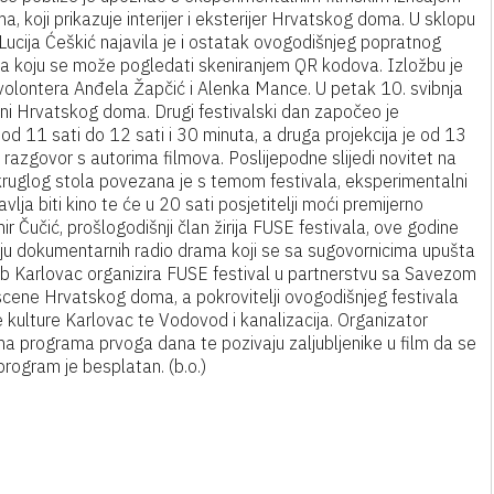
 koji prikazuje interijer i eksterijer Hrvatskog doma. U sklopu
ucija Ćeškić najavila je i ostatak ovogodišnjeg popratnog
va koju se može pogledati skeniranjem QR kodova. Izložbu je
volontera Anđela Žapčić i Alenka Mance. U petak 10. svibnja
ni Hrvatskog doma. Drugi festivalski dan započeo je
e od 11 sati do 12 sati i 30 minuta, a druga projekcija je od 13
i razgovor s autorima filmova. Poslijepodne slijedi novitet na
a okruglog stola povezana je s temom festivala, eksperimentalni
ja biti kino te će u 20 sati posjetitelji moći premijerno
r Čučić, prošlogodišnji član žirija FUSE festivala, ove godine
telju dokumentarnih radio drama koji se sa sugovornicima upušta
lub Karlovac organizira FUSE festival u partnerstvu sa Savezom
scene Hrvatskog doma, a pokrovitelji ovogodišnjeg festivala
e kulture Karlovac te Vodovod i kanalizacija. Organizator
ima programa prvoga dana te pozivaju zaljubljenike u film da se
program je besplatan. (b.o.)