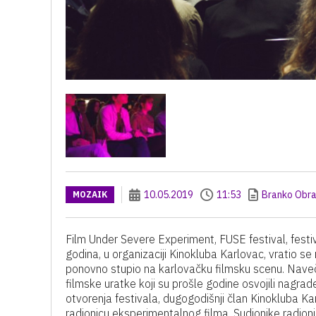
10.05.2019
11:53
Branko Obra
MOZAIK
Film Under Severe Experiment, FUSE festival, festi
godina, u organizaciji Kinokluba Karlovac, vratio s
ponovno stupio na karlovačku filmsku scenu. Navečer
filmske uratke koji su prošle godine osvojili nagrad
otvorenja festivala, dugogodišnji član Kinokluba K
radionicu eksperimentalnog filma. Sudionike radion