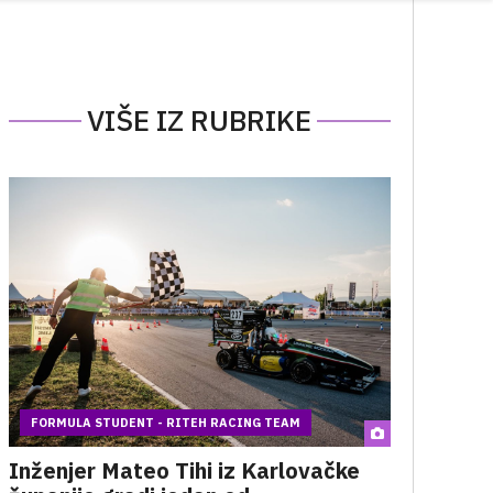
VIŠE IZ RUBRIKE
FORMULA STUDENT - RITEH RACING TEAM
Inženjer Mateo Tihi iz Karlovačke