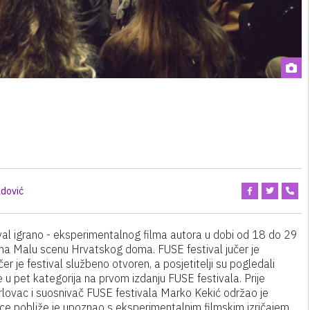
dović
val igrano - eksperimentalnog filma autora u dobi od 18 do 29
e na Malu scenu Hrvatskog doma. FUSE festival jučer je
 je festival službeno otvoren, a posjetitelji su pogledali
e u pet kategorija na prvom izdanju FUSE festivala. Prije
arlovac i suosnivač FUSE festivala Marko Kekić održao je
ice pobliže je upoznao s eksperimentalnim filmskim izričajem