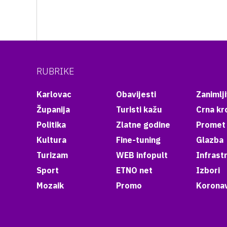
RUBRIKE
Karlovac
Obavijesti
Zanimlji
Županija
Turisti kažu
Crna kr
Politika
Zlatne godine
Promet
Kultura
Fine-tuning
Glazba
Turizam
WEB infopult
Infrast
Sport
ETNO net
Izbori
Mozaik
Promo
Koronav