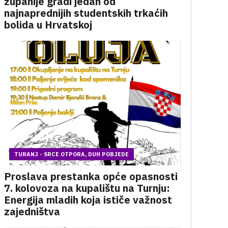
županije gradi jedan od
najnaprednijih studentskih trkaćih
bolida u Hrvatskoj
TURANJ - SRCE OTPORA, DUH POBJEDE
Proslava prestanka opće opasnosti
7. kolovoza na kupalištu na Turnju:
Energija mladih koja ističe važnost
zajedništva