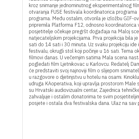
kroz snimanje jednominutnog eksperimentalnog filma,
otvaranja FUSE festivala koordinatorica programa L
programa. Među ostalim, otvorila je izložbu GIF-o
pripremila Platforma F12, odnosno koordinatorica 
posjetitelje očekuje pregršt događaja na Maloj sce
natjecateljskim projekcijama. Prva projekcija bila j
sati do 14 sati i 30 minuta. Uz svaku projekciju ide 
festivalu, okrugli stol koji počinje u 16 sati. Tem
filmovi danas. U večernjim satima Mala scena nastavl
pogledati film Ljetnikovac u Karlovcu. Redatelj Dami
će predstaviti svoj najnoviji film o slijepom snima
u razgovore o djetinjstvu u hotelu na osami. Kinok
udruga KAoperativa, koji upravlja prostorom Male 
su Hrvatski audiovizualni centar, Zajednica tehničk
zahvaljuje i ostalim donatorima te svim posjetitelj
posjete i ostala dva festivalska dana. Ulaz na sav 