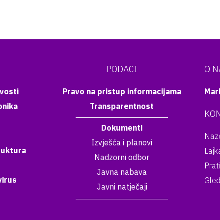
PODACI
O 
vosti
Pravo na pristup informacijama
Mar
onika
Transparentnost
KON
Dokumenti
Nazo
Izvješća i planovi
ruktura
Lajk
Nadzorni odbor
Prat
Javna nabava
irus
Gled
Javni natječaji