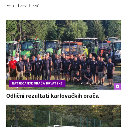
Foto: Ivica Pezić
NATJECANJE ORAČA HRVATSKE
Odlični rezultati karlovačkih orača