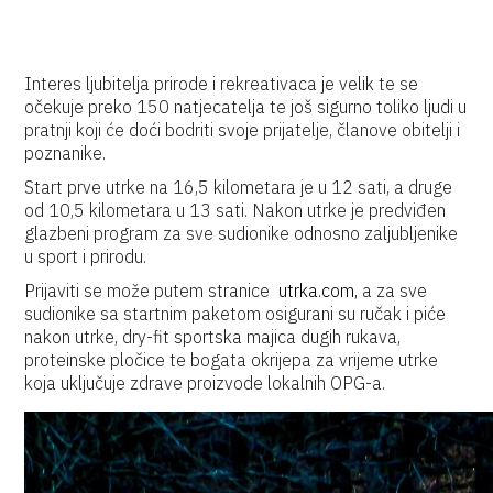
Interes ljubitelja prirode i rekreativaca je velik te se
očekuje preko 150 natjecatelja te još sigurno toliko ljudi u
pratnji koji će doći bodriti svoje prijatelje, članove obitelji i
poznanike.
Start prve utrke na 16,5 kilometara je u 12 sati, a druge
od 10,5 kilometara u 13 sati. Nakon utrke je predviđen
glazbeni program za sve sudionike odnosno zaljubljenike
u sport i prirodu.
Prijaviti se može putem stranice
utrka.com
,
a za sve
sudionike sa startnim paketom osigurani su ručak i piće
nakon utrke, dry-fit sportska majica dugih rukava,
proteinske pločice te bogata okrijepa za vrijeme utrke
koja uključuje zdrave proizvode lokalnih OPG-a.