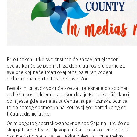
Prije i nakon utrke sve prisutne će zabavljati glazbeni
dvojac koji će se pobrinuti za dobru atmosferu dok je za
sve one koji neće trčati ovaj puta osiguran vođeni
obilazak znamenitosti na Petrovoj gori.
Besplatni prijevoz vozit će sve zainteresirane do spomen
obilježja posljednjem hrvatskom kralju Petru Svačiću kao i
do mjesta gdje se nalazila Centralna partizanska bolnica
te do samog spomenika na Petrovoj gori pored kojeg će
trčati sudionici utrke.
Osim bogatog sportsko-zabavnog sadržaja na utrci će se
skupljati sredstva za djevojčicu Klaru koja korijene vuče iz
okolice Karlovca, a uslijed teške bolesti su joj potrebna