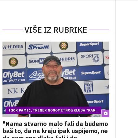
VIŠE IZ RUBRIKE
IGOR PAMIĆ, TRENER NOGOMETNOG KLUBA "KAR...
"Nama stvarno malo fali da budemo
baš to, da na kraju ipak uspijemo, ne
da nam ona dlaka fali i da