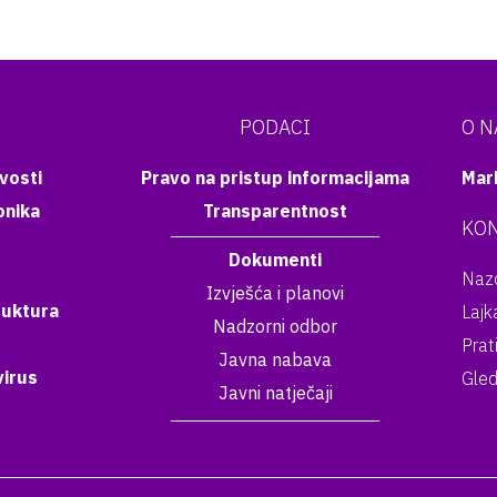
PODACI
O 
vosti
Pravo na pristup informacijama
Mar
onika
Transparentnost
KON
Dokumenti
Nazo
Izvješća i planovi
ruktura
Lajk
Nadzorni odbor
Prat
Javna nabava
irus
Gled
Javni natječaji