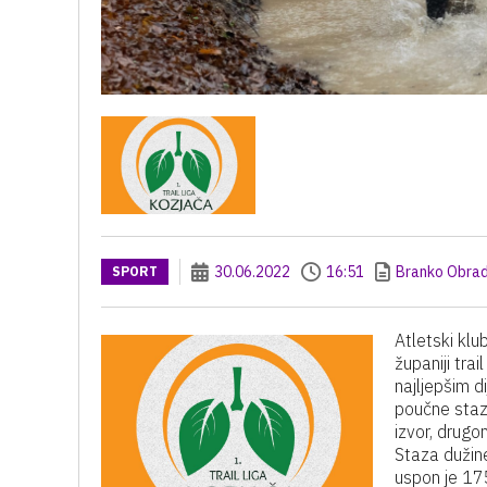
30.06.2022
16:51
Branko Obrad
SPORT
Atletski klu
županiji trai
najljepšim 
poučne staze
izvor, drugo
Staza dužine
uspon je 175