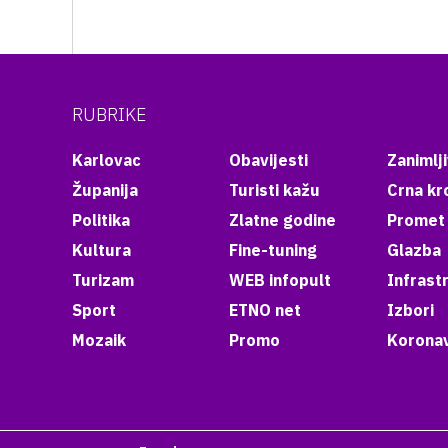
RUBRIKE
Karlovac
Obavijesti
Zanimlji
Županija
Turisti kažu
Crna kr
Politika
Zlatne godine
Promet
Kultura
Fine-tuning
Glazba
Turizam
WEB infopult
Infrast
Sport
ETNO net
Izbori
Mozaik
Promo
Koronav