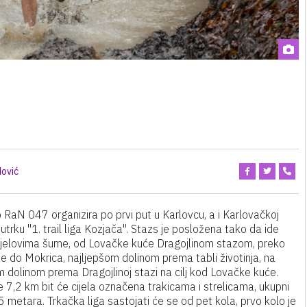
ović
b RaN 047 organizira po prvi put u Karlovcu, a i Karlovačkoj
l utrku "1. trail liga Kozjača". Stazs je posložena tako da ide
dijelovima šume, od Lovačke kuće Dragojlinom stazom, preko
 do Mokrica, najljepšom dolinom prema tabli životinja, na
m dolinom prema Dragojlinoj stazi na cilj kod Lovačke kuće.
 7,2 km bit će cijela označena trakicama i strelicama, ukupni
 metara. Trkačka liga sastojati će se od pet kola, prvo kolo je