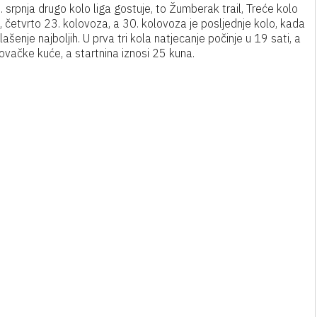
2. srpnja drugo kolo liga gostuje, to Žumberak trail, Treće kolo
a, četvrto 23. kolovoza, a 30. kolovoza je posljednje kolo, kada
glašenje najboljih. U prva tri kola natjecanje počinje u 19 sati, a
 lovačke kuće, a startnina iznosi 25 kuna.