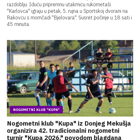
razdoblju. Iduću pripremnu utakmicu rukometaši
"Karlovca" igraju u petak, 5. rujna u Sportskoj dvorani na
Rakovcu s momčadi "Bjelovara". Susret počinje u 18 sati i
45 minuta.
NOGOMETNI KLUB "KUPA"
Nogometni klub "Kupa" iz Donjeg Mekušja
organizira 42. tradicionalni nogometni
turnir "Kupa 2026." povodom blagdana