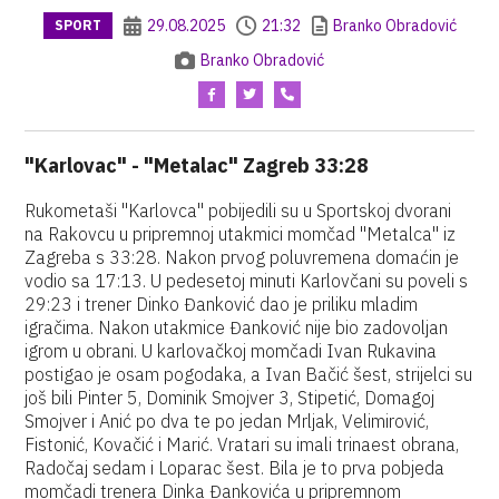
29.08.2025
21:32
Branko Obradović
SPORT
Branko Obradović
"Karlovac" - "Metalac" Zagreb 33:28
Rukometaši "Karlovca" pobijedili su u Sportskoj dvorani
na Rakovcu u pripremnoj utakmici momčad "Metalca" iz
Zagreba s 33:28. Nakon prvog poluvremena domaćin je
vodio sa 17:13. U pedesetoj minuti Karlovčani su poveli s
29:23 i trener Dinko Đanković dao je priliku mladim
igračima. Nakon utakmice Đanković nije bio zadovoljan
igrom u obrani. U karlovačkoj momčadi Ivan Rukavina
postigao je osam pogodaka, a Ivan Bačić šest, strijelci su
još bili Pinter 5, Dominik Smojver 3, Stipetić, Domagoj
Smojver i Anić po dva te po jedan Mrljak, Velimirović,
Fistonić, Kovačić i Marić. Vratari su imali trinaest obrana,
Radočaj sedam i Loparac šest. Bila je to prva pobjeda
momčadi trenera Dinka Đankovića u pripremnom