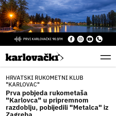
PRVI KARLOVAČKI 90.1FM
HRVATSKI RUKOMETNI KLUB
"KARLOVAC"
Prva pobjeda rukometaša
"Karlovca" u pripremnom
razdoblju, pobijedili "Metalca" iz
Zagreba