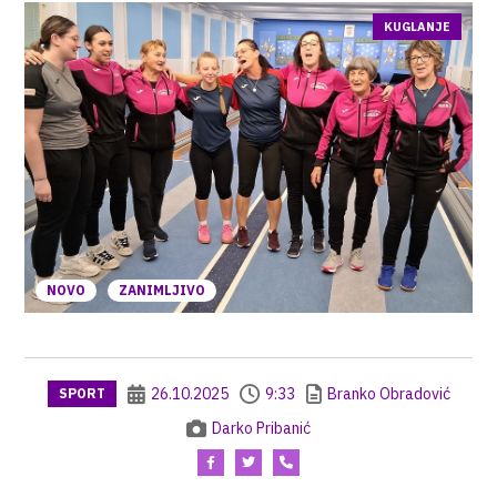
KUGLANJE
NOVO
ZANIMLJIVO
26.10.2025
9:33
Branko Obradović
SPORT
Darko Pribanić