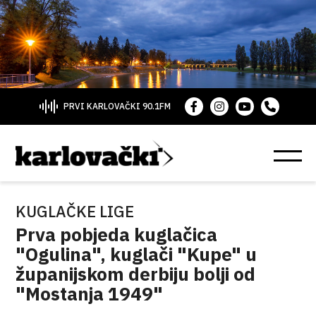
PRVI KARLOVAČKI 90.1FM
KUGLAČKE LIGE
Prva pobjeda kuglačica
"Ogulina", kuglači "Kupe" u
županijskom derbiju bolji od
"Mostanja 1949"