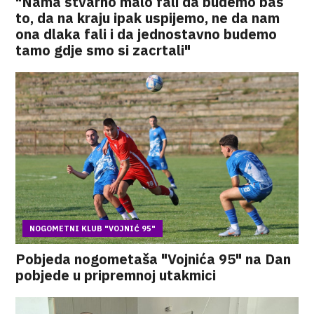
"Nama stvarno malo fali da budemo baš
to, da na kraju ipak uspijemo, ne da nam
ona dlaka fali i da jednostavno budemo
tamo gdje smo si zacrtali"
NOGOMETNI KLUB "VOJNIĆ 95"
Pobjeda nogometaša "Vojnića 95" na Dan
pobjede u pripremnoj utakmici