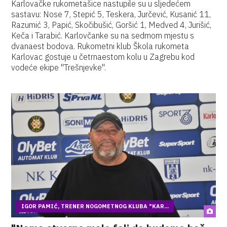
Karlovačke rukometašice nastupile su u sljedećem
sastavu: Nose 7, Stepić 5, Teskera, Jurčević, Kusanić 11,
Razumić 3, Papić, Skočibušić, Goršić 1, Medved 4, Jurišić,
Keča i Tarabić. Karlovčanke su na sedmom mjestu s
dvanaest bodova. Rukometni klub Škola rukometa
Karlovac gostuje u četrnaestom kolu u Zagrebu kod
vodeće ekipe "Trešnjevke".
IGOR PAMIĆ, TRENER NOGOMETNOG KLUBA "KAR...