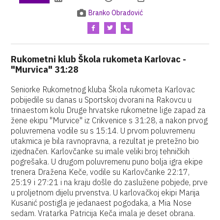
Branko Obradović
Rukometni klub Škola rukometa Karlovac -
"Murvica" 31:28
Seniorke Rukometnog kluba Škola rukometa Karlovac
pobijedile su danas u Sportskoj dvorani na Rakovcu u
trinaestom kolu Druge hrvatske rukometne lige zapad za
žene ekipu "Murvice" iz Crikvenice s 31:28, a nakon prvog
poluvremena vodile su s 15:14. U prvom poluvremenu
utakmica je bila ravnopravna, a rezultat je pretežno bio
izjednačen. Karlovčanke su imale veliki broj tehničkih
pogrešaka. U drugom poluvremenu puno bolja igra ekipe
trenera Dražena Keče, vodile su Karlovčanke 22:17,
25:19 i 27:21 i na kraju došle do zaslužene pobjede, prve
u proljetnom dijelu prvenstva. U karlovačkoj ekipi Marija
Kusanić postigla je jedanaest pogodaka, a Mia Nose
sedam. Vratarka Patricija Keča imala je deset obrana.