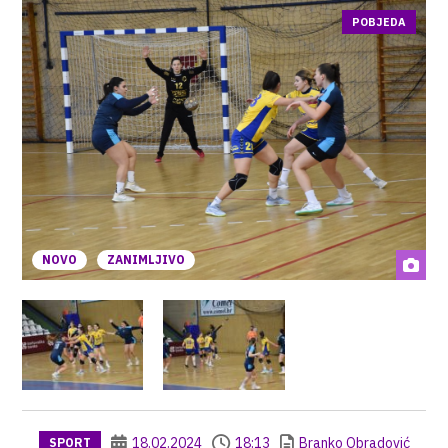
POBJEDA
NOVO
ZANIMLJIVO
18.02.2024
18:13
Branko Obradović
SPORT