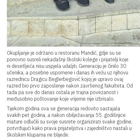
Okupljanje je održano u restoranu Mandić, gdje su se
ponovno susreli nekadašnji školski kolege i prijatelji koje
ni desetljeća nisu uspjela udaljiti. Generaciju je činilo 30
učenika, a posebne uspomene i danas ih vežu uz njihovu
razrednicu Dragicu Beglerbegović kojoj je upravo ovaj
razred bio prvo zaposlenje nakon završenog fakulteta. Od
tada pa sve do danas ostala je trajna povezanost i
međusobno poštovanje koje vrijeme nije izbrisalo.
Tijekom godina ova se generacija redovito sastajala
svakih pet godina, a nakon obilježavanja 55. godišnjice
mature odlučili su svoje susrete organizirati svake godine,
potvrđujući kako prava prijateljstva i zajedništvo nastali u
školskim klupama ne blijede.