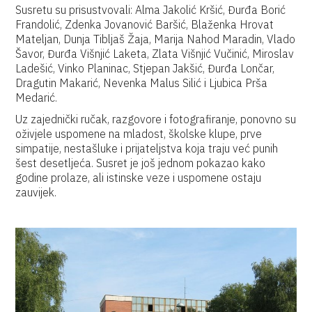
Susretu su prisustvovali: Alma Jakolić Kršić, Đurđa Borić
Frandolić, Zdenka Jovanović Baršić, Blaženka Hrovat
Mateljan, Dunja Tibljaš Žaja, Marija Nahod Maradin, Vlado
Šavor, Đurđa Višnjić Laketa, Zlata Višnjić Vučinić, Miroslav
Ladešić, Vinko Planinac, Stjepan Jakšić, Đurđa Lončar,
Dragutin Makarić, Nevenka Malus Silić i Ljubica Prša
Medarić.
Uz zajednički ručak, razgovore i fotografiranje, ponovno su
oživjele uspomene na mladost, školske klupe, prve
simpatije, nestašluke i prijateljstva koja traju već punih
šest desetljeća. Susret je još jednom pokazao kako
godine prolaze, ali istinske veze i uspomene ostaju
zauvijek.