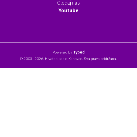
Gledaj nas
Youtube
Powered by
Typed
© 2003- 2026. Hrvatski radio Karlovac. Sva prava pridržana.