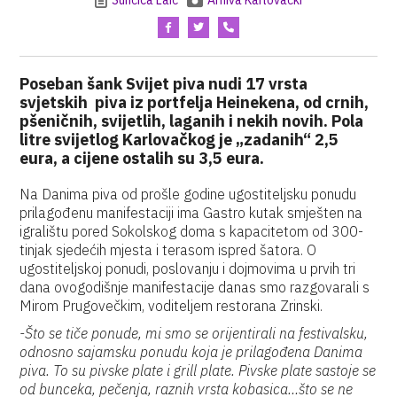
Sunčica Laić
Arhiva Karlovački
Poseban šank Svijet piva nudi 17 vrsta
svjetskih piva iz portfelja Heinekena, od crnih,
pšeničnih, svijetlih, laganih i nekih novih. Pola
litre svijetlog Karlovačkog je „zadanih“ 2,5
eura, a cijene ostalih su 3,5 eura.
Na Danima piva od prošle godine ugostiteljsku ponudu
prilagođenu manifestaciji ima Gastro kutak smješten na
igralištu pored Sokolskog doma s kapacitetom od 300-
tinjak sjedećih mjesta i terasom ispred šatora. O
ugostiteljskoj ponudi, poslovanju i dojmovima u prvih tri
dana ovogodišnje manifestacije danas smo razgovarali s
Mirom Prugovečkim, voditeljem restorana Zrinski.
-Što se tiče ponude, mi smo se orijentirali na festivalsku,
odnosno sajamsku ponudu koja je prilagođena Danima
piva. To su pivske plate i grill plate. Pivske plate sastoje se
od bunceka, pečenja, raznih vrsta kobasica…što se ne