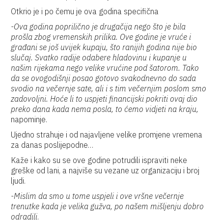
Otkrio je i po čemu je ova godina specifična
-Ova godina poprilično je drugačija nego što je bila
prošla zbog vremenskih prilika. Ove godine je vruće i
građani se još uvijek kupaju, što ranijih godina nije bio
slučaj. Svatko radije odabere hladovinu i kupanje u
našim rijekama nego velike vrućine pod šatorom. Tako
da se ovogodišnji posao gotovo svakodnevno do sada
svodio na večernje sate, ali i s tim večernjim poslom smo
zadovoljni. Hoće li to uspjeti financijski pokriti ovaj dio
preko dana kada nema posla, to ćemo vidjeti na kraju,
napominje.
Ujedno strahuje i od najavljene velike promjene vremena
za danas poslijepodne…
Kaže i kako su se ove godine potrudili ispraviti neke
greške od lani, a najviše su vezane uz organizaciju i broj
ljudi.
-Mislim da smo u tome uspjeli i ove vršne večernje
trenutke kada je velika gužva, po našem mišljenju dobro
odradili
.