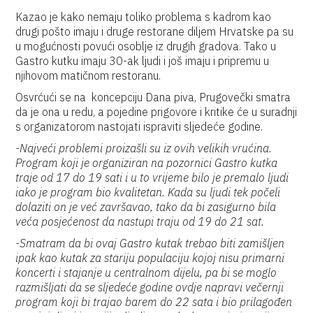
Kazao je kako nemaju toliko problema s kadrom kao
drugi pošto imaju i druge restorane diljem Hrvatske pa su
u mogućnosti povući osoblje iz drugih gradova. Tako u
Gastro kutku imaju 30-ak ljudi i još imaju i pripremu u
njihovom matičnom restoranu.
Osvrćući se na koncepciju Dana piva, Prugovečki smatra
da je ona u redu, a pojedine prigovore i kritike će u suradnji
s organizatorom nastojati ispraviti sljedeće godine.
-Najveći problemi proizašli su iz ovih velikih vrućina.
Program koji je organiziran na pozornici Gastro kutka
traje od 17 do 19 sati i u to vrijeme bilo je premalo ljudi
iako je program bio kvalitetan. Kada su ljudi tek počeli
dolaziti on je već završavao, tako da bi zasigurno bila
veća posjećenost da nastupi traju od 19 do 21 sat.
-Smatram da bi ovaj Gastro kutak trebao biti zamišljen
ipak kao kutak za stariju populaciju kojoj nisu primarni
koncerti i stajanje u centralnom dijelu, pa bi se moglo
razmišljati da se sljedeće godine ovdje napravi večernji
program koji bi trajao barem do 22 sata i bio prilagođen