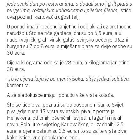
jede svaki dan po restoranima, a dodali smo i grill platu s
burgerima, roštiljskim kobasicama i pilećim fileom
, ističe
ovaj poznati karlovački ugostitelj.
U ponudi imaju i pečenu janjetinu i odojak, ali uz prethodnu
narudžbu. Što se tiče gableca, oni su po 6,5 eura, a u
nude i vojnički grah, vinski gulaš, svinjsko pečenje…Razni
burgeri su 7 do 8 eura, a miješane plate za dvije osobe su
30 eura.
Cijena kilograma odojka je 28 eura, a kilograma janjetine
38 eura.
-To je cijena koja je po meni visoka, ali je jedva isplativa
,
komentira.
A za sladokusce imaju i ponudu više vrsta kolača.
Što se tiče piva, poznati su po posebnom šanku Svijet
piva gdje nude 17 vrsta svjetskih piva iz portfelja
Heinekena, od crnih, pšeničnih, svijetlih, laganih i nekih
novih. Pola litre svijetlog Karlovačkog je „zadanih“ 2,5
eura, a cijene ostalih su 3,5 eura i to su za te vrste piva,
kako ističe, vrlo popularne cijene.