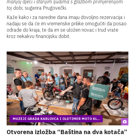
manjoj djeci i starijim ljudima s glazbom primjerenijom
toj dobi
, sugerira Prugovečki.
Kaže kako i za naredne dana imaju dovoljno rezervacija i
nadaju se da će im vremenske prilike omogućiti da posao
odrade do kraja, te da im se uložen novac i trud vrate
kroz nekakvu financijsku dobit.
MUZEJI GRADA KARLOVCA I OLDTIMER MOTO KL...
Otvorena izložba “Baština na dva kotača”